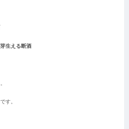
酒
が芽生える断酒
た。
とです。