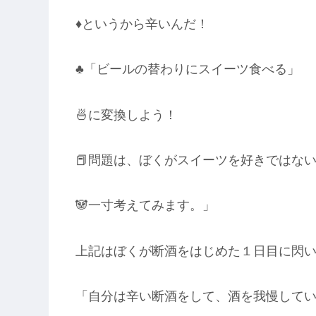
♦というから辛いんだ！
♣「ビールの替わりにスイーツ食べる」
🍜に変換しよう！
📕問題は、ぼくがスイーツを好きではな
🐼一寸考えてみます。」
上記はぼくが断酒をはじめた１日目に閃
「自分は辛い断酒をして、酒を我慢して