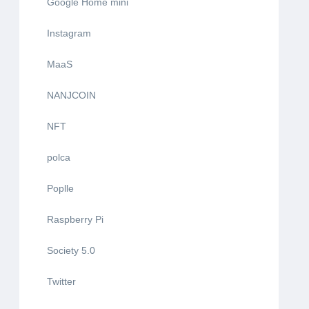
Google Home mini
Instagram
MaaS
NANJCOIN
NFT
polca
Poplle
Raspberry Pi
Society 5.0
Twitter