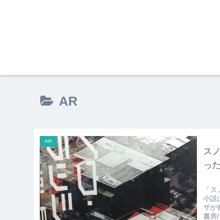
AR
AR
ス
っ
「ス
小説
ザが
書房/