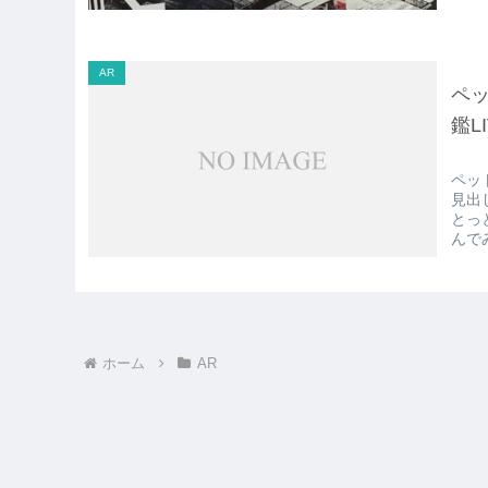
AR
ペ
鑑L
ペッ
見出
とっ
んで
ホーム
AR