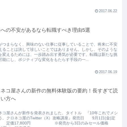
2017.06.22
来への不安があるなら転職すべき理由5選
がつまらなく、興味のない仕事に従事していることで、将来に不安
えることは決して珍しいことではありません。しかし、そのような
を変えるためには、一歩踏み出す勇気が必要です。転職は新たな挑
可能にし、ポジティブな変化をもたらす手段の一...
2017.06.19
ロネコ屋さんの新作の無料体験版の要約！長すぎて読
ない方へ
ネコ屋さんが新作を発表されました。タイトル 『10年これでメシ
う。クロネコ屋のTwitter（X）攻略講座』発売日 9月1日(金)定
定価17,800円 ※発売から3日のみセール価格