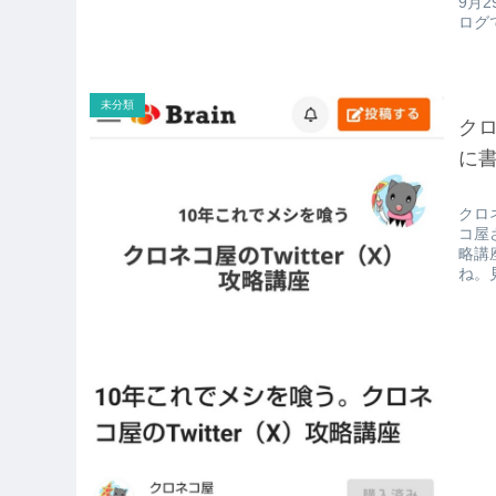
9月2
ログ
未分類
クロ
に
クロ
コ屋さ
略講
ね。見