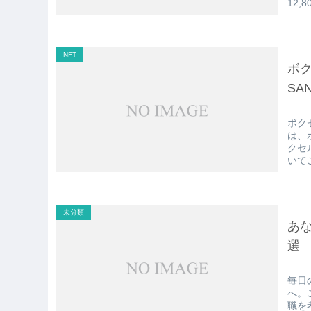
12
NFT
ボ
SA
ボク
は、
クセ
いて
未分類
あ
選
毎日
へ。
職を