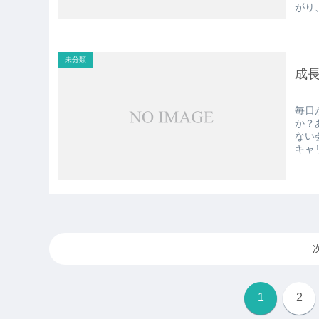
がり
未分類
成
毎日
か？
ない
キャ
1
2