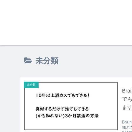
未分類
未分類
Br
でも
ま
Br
知れ