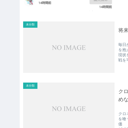
未分類
将
毎日
を抱
現状
戦を
未分類
ク
め
クロ
を喰
価 