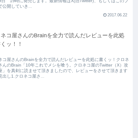
9日 19時に発売します。最新情報はX(旧Twitter)、もしくはこのブ
で公開していき...
2017.06.22
ネコ屋さんのBrainを全力で読んだレビューを此処
書くッ！！
ネコ屋さんのBrainを全力で読んだレビューを此処に書くッ！クロネ
んのBrain「10年これでメシを喰う。クロネコ屋のTwitter（X）攻
座」を真剣に読ませて頂きましたので、レビューをさせて頂きます
出し1.クロネコ屋さ...