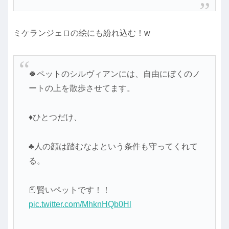
ミケランジェロの絵にも紛れ込む！w
🍀ペットのシルヴィアンには、自由にぼくのノ
ートの上を散歩させてます。
♦ひとつだけ、
♣人の顔は踏むなよという条件も守ってくれて
る。
📕賢いペットです！！
pic.twitter.com/MhknHQb0Hl