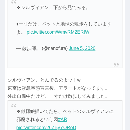
🍀シルヴィアン、下から見てみる。
♦一寸だけ、ペットと地球の散歩をしています
よ。
pic.twitter.com/WmvRM2ERlW
— 散歩師。 (@nanofura)
June 5, 2020
シルヴィアン、とんでるのよッ！w
東京は緊急事態宣言後、アラートがなってます。
外出自粛中だけど、一寸だけ散歩してみました。
🍀似顔絵描いてたら、ペットのシルヴィアンに
邪魔されるという図
#AR
pic.twitter.com/26ZByYORoD