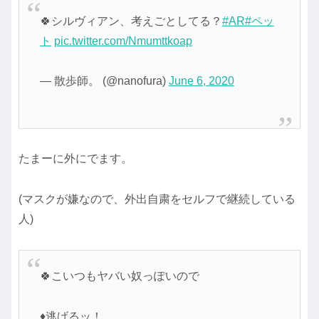
🍀シルヴィアン、考えごとしてる？
#AR
#ペッ
ト
pic.twitter.com/Nmumttkoap
— 散歩師。 (@nanofura)
June 6, 2020
たまーに外にでます。
(マスクが嫌なので、外出自粛をセルフで継続している
人)
🍀こいつもヤバい奴っぽいので
♦逃げるッ！