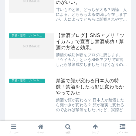
のがいい。
甘いものと酒、どっちが太る？結論、人
による。どちらも太る要因は存在します
が、人によってどちらに影響されやすい
かというのが変わってきます。見出し1.
甘いものと酒、どっちが太る？結論、人
による。2.甘いものが太る理由はこれ
【禁酒ブログ】SNSアプリ「ツ
禁酒・断酒・ソバーキュリアス
ッ！コスパはいい3.酒...
イカム」で宣言し禁酒成功！禁
酒の方法と効果。
禁酒の成功体験をブログに残します。
「ツイカム」というSNSアプリで宣言
したら禁酒成功しました！ぼくなりの禁
酒の方法と、今回発見した禁酒効果を共
有します。言い忘れましたが、今回の禁
酒は3日間だけです。。。見出し1.「ツ
禁酒で顔が変わる日本人の特
禁酒・断酒・ソバーキュリアス
イカム」で気軽に禁酒はじ...
徴！禁酒をしたら顔は変わるか
やってみた
禁酒で顔が変わる？ 日本人が禁酒した
ら顔つきが変わる？ 顔が確実に変わる
のであれば禁酒をしたいけど、実際どう
なの？ 老け顔は禁酒で顔が変わるって
本当？ こんな疑問にお答えしま
す。 結論、禁酒で顔が変わる日本人の
方の特徴は、下記だとぼくは...
メニュー
ホーム
検索
トップ
サイドバー