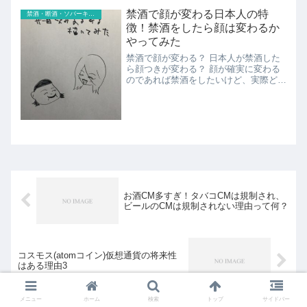
い日だったりを行ったり来たりしていま
禁酒で顔が変わる日本人の特
禁酒・断酒・ソバーキュリアス
す。ソバーキュリアスは「...
徴！禁酒をしたら顔は変わるか
やってみた
禁酒で顔が変わる？ 日本人が禁酒した
ら顔つきが変わる？ 顔が確実に変わる
のであれば禁酒をしたいけど、実際どう
なの？ 老け顔は禁酒で顔が変わるって
本当？ こんな疑問にお答えしま
す。 結論、禁酒で顔が変わる日本人の
方の特徴は、下記だとぼくは...
お酒CM多すぎ！タバコCMは規制され、
ビールのCMは規制されない理由って何？
コスモス(atomコイン)仮想通貨の将来性
はある理由3
メニュー
ホーム
検索
トップ
サイドバー