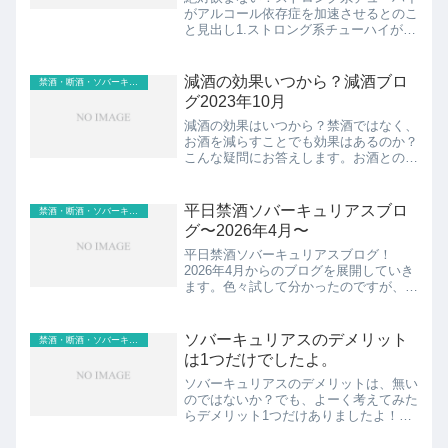
がアルコール依存症を加速させるとのこ
と見出し1.ストロング系チューハイがア
ルコール依存症を加速させる2.お酒を飲
むならビールと赤ワインスポンサーリン
ク (adsbygoogle = window.adsb...
減酒の効果いつから？減酒ブロ
禁酒・断酒・ソバーキュリアス
グ2023年10月
減酒の効果はいつから？禁酒ではなく、
お酒を減らすことでも効果はあるのか？
こんな疑問にお答えします。お酒との付
き合い方には、選択肢が2しかないと思
っていませんか？・毎日お酒を飲む・お
酒を一滴も飲まない両極端の2つの選択
平日禁酒ソバーキュリアスブロ
禁酒・断酒・ソバーキュリアス
肢。でも実は、この2つの...
グ〜2026年4月〜
平日禁酒ソバーキュリアスブログ！
2026年4月からのブログを展開していき
ます。色々試して分かったのですが、禁
酒するかしないかは誤差の範囲だという
こと。一番大切なのは「睡眠」です。ぼ
くは365日毎日8〜10時間睡眠ができて
ソバーキュリアスのデメリット
禁酒・断酒・ソバーキュリアス
います。すこぶる健康...
は1つだけでしたよ。
ソバーキュリアスのデメリットは、無い
のではないか？でも、よーく考えてみた
らデメリット1つだけありましたよ！ぼ
くは3ヶ月の断酒を経験し、現在はとこ
とん飲む日だったり、一滴も酒を飲まな