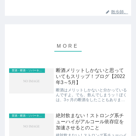
散歩師。
断酒メリットしかないと思って
禁酒・断酒・ソバーキュリアス
いてもスリップ！ブログ【2022
年3～5月】
断酒はメリットしかないと分かっている
んですよ。でも、飲んでしまうッ！ぼく
は、3ヶ月の断酒をしたこともあります
し、断酒をしている最中に飲んでしまう
という経験もしたことがあります。業界
用語では「スリップ」というようです
絶対飲まない！ストロング系チ
禁酒・断酒・ソバーキュリアス
ね。Twitterで公開し...
ューハイがアルコール依存症を
加速させるとのこと
絶対飲まない！ストロング系チューハイ