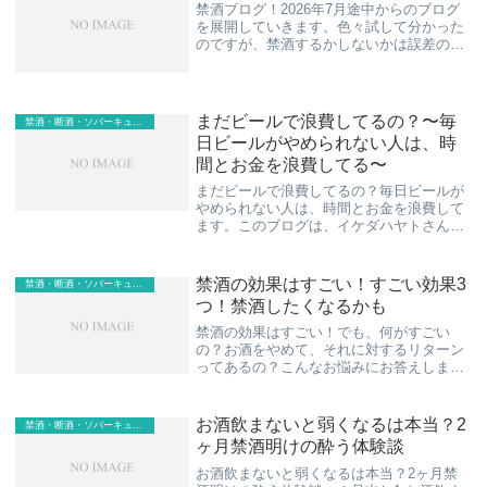
禁酒ブログ！2026年7月途中からのブログ
を展開していきます。色々試して分かった
のですが、禁酒するかしないかは誤差の範
囲だということ。一番大切なのは「睡眠」
です。ぼくは365日毎日8〜10時間睡眠がで
きています。何より「ぐっすり眠ればたい
て...
まだビールで浪費してるの？〜毎
禁酒・断酒・ソバーキュリアス
日ビールがやめられない人は、時
間とお金を浪費してる〜
まだビールで浪費してるの？毎日ビールが
やめられない人は、時間とお金を浪費して
ます。このブログは、イケダハヤトさんの
ブログタイトルのオマージュです。まだ仮
想通貨持ってないの？まだ労働で消耗して
るの？まだ東京で消耗してるの？いずれも
禁酒の効果はすごい！すごい効果3
禁酒・断酒・ソバーキュリアス
素晴らしいタ...
つ！禁酒したくなるかも
禁酒の効果はすごい！でも、何がすごい
の？お酒をやめて、それに対するリターン
ってあるの？こんなお悩みにお答えしま
す。この記事を読むと、禁酒の効果はすご
いということを理解して頂けると思いま
す。そして、禁酒したくなると思います。
お酒飲まないと弱くなるは本当？2
禁酒・断酒・ソバーキュリアス
この記事は、禁酒し...
ヶ月禁酒明けの酔う体験談
お酒飲まないと弱くなるは本当？2ヶ月禁