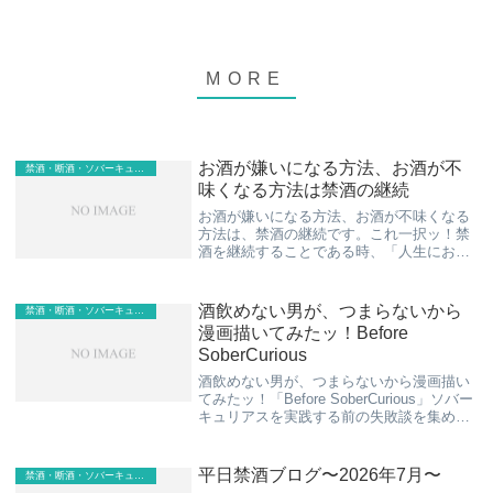
お酒が嫌いになる方法、お酒が不
禁酒・断酒・ソバーキュリアス
味くなる方法は禁酒の継続
お酒が嫌いになる方法、お酒が不味くなる
方法は、禁酒の継続です。これ一択ッ！禁
酒を継続することである時、「人生にお酒
っていらなくね？」「久しぶりにお酒を飲
んだら、味は旨くない、むしろ不味いとい
うことを再確認。」という発見をすること
酒飲めない男が、つまらないから
禁酒・断酒・ソバーキュリアス
があります。...
漫画描いてみたッ！Before
SoberCurious
酒飲めない男が、つまらないから漫画描い
てみたッ！「Before SoberCurious」ソバー
キュリアスを実践する前の失敗談を集めた
漫画ですー。見出し1.禁酒/断酒前の失敗談
を漫画にしてみた①2.酒飲めない男が、つ
まらないから漫画描いてみ...
平日禁酒ブログ〜2026年7月〜
禁酒・断酒・ソバーキュリアス