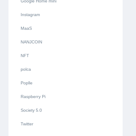
Google Home mini
Instagram
MaaS
NANJCOIN
NFT
polca
Poplle
Raspberry Pi
Society 5.0
Twitter