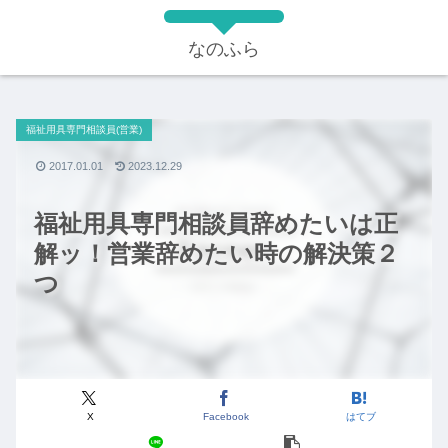
なのふら
福祉用具専門相談員(営業)
2017.01.01
2023.12.29
福祉用具専門相談員辞めたいは正
解ッ！営業辞めたい時の解決策２
つ
X
Facebook
はてブ