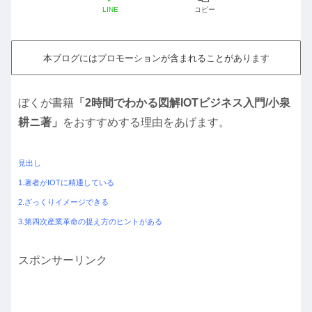
LINE
コピー
本ブログにはプロモーションが含まれることがあります
ぼくが書籍
「2時間でわかる図解IOTビジネス入門/小泉
耕ニ著」
をおすすめする理由をあげます。
見出し
1.著者がIOTに精通している
2.ざっくりイメージできる
3.第四次産業革命の捉え方のヒントがある
スポンサーリンク