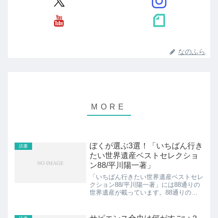
なのふら
ぼくが選ぶ3選！「いちばん行き
読書
たい世界遺産ベストセレクショ
ン88/平川陽一著」
「いちばん行きたい世界遺産ベストセレ
クション88/平川陽一著」には88通りの
世界遺産が載っています。88通りの世
界遺産が載っていて情報が満載です。ぼ
くは強いて言うならの世界遺産3選を選
んでみました。ちなみにぼくは日本を出