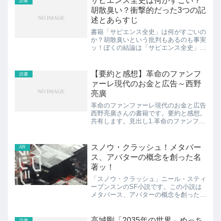
サピエンス全史は何がすごい？
読書
たことがありません。...
胡散臭い？衝撃的だった3つの記
述とあらすじ
書籍「サピエンス全史」は何がすごいの
か？胡散臭いという批判もあるのも事実
ッ！ぼくの結論は「サピエンス全史」は
読んでて楽しくもあり、教養を身につけ
るのに最適ッ！胡散臭いという批判があ
るのは、信じられません。「サピエンス
【要約と感想】革命のファンフ
読書
全史」は悩みを抱えている...
ァーレ現代のお金と広告～西野
亮廣
革命のファンファーレ現代のお金と広告
西野亮廣さんの書籍です。要約と感想。
共有します。見出し1.革命のファンファ
ーレ現代のお金と広告の要約2.革命のフ
ァンファーレ現代のお金と広告の感想ス
ポンサーリンク (adsbygoogle = windo...
スノウ・クラッシュ！メタバー
AR
ス、アバターの概念を創った名
著ッ！
「スノウ・クラッシュ」ニール・スティ
ーブンスンのSF小説です。この小説は
メタバース、アバターの概念を創ったと
されています。読むとピザが食べたくな
りますよー。こちら！スノウ・クラッシ
ュ 上 新版/早川書房/ニール・スティー
高城剛「2035年の世界」めっち
読書