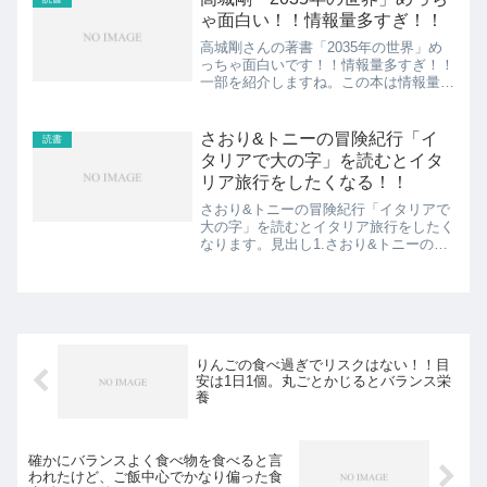
ヴンスンposted...
ゃ面白い！！情報量多すぎ！！
高城剛さんの著書「2035年の世界」め
っちゃ面白いです！！情報量多すぎ！！
一部を紹介しますね。この本は情報量が
多すぎるので要約見出し1.超健康とオミ
ックス医療2.脳ログとMEMS、AIが起業
3.移動する家と空飛ぶ車4.マスの崩壊と
さおり&トニーの冒険紀行「イ
読書
個人の時代...
タリアで大の字」を読むとイタ
リア旅行をしたくなる！！
さおり&トニーの冒険紀行「イタリアで
大の字」を読むとイタリア旅行をしたく
なります。見出し1.さおり&トニーの冒
険紀行シリーズの良さ2.イタリア旅行し
たい！！スポンサーリンク
(adsbygoogle = window.adsbygoogle...
りんごの食べ過ぎでリスクはない！！目
安は1日1個。丸ごとかじるとバランス栄
養
確かにバランスよく食べ物を食べると言
われたけど、ご飯中心でかなり偏った食