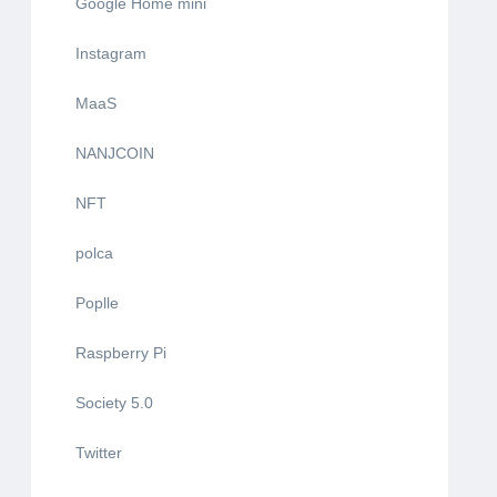
Google Home mini
Instagram
MaaS
NANJCOIN
NFT
polca
Poplle
Raspberry Pi
Society 5.0
Twitter