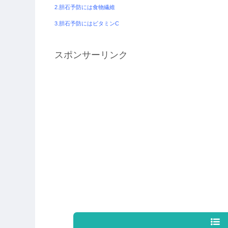
2.
胆石予防には食物繊維
3.
胆石予防にはビタミン
C
スポンサーリンク