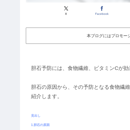
X
Facebook
本ブログにはプロモー
胆石予防には、食物繊維、ビタミン
C
が効
胆石の原因から、その予防となる食物繊
紹介します。
見出し
1.
胆石の原因