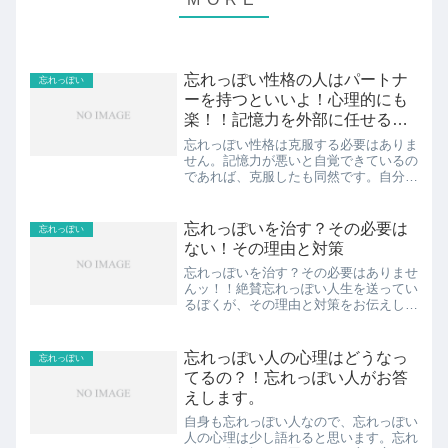
忘れっぽい性格の人はパートナ
忘れっぽい
ーを持つといいよ！心理的にも
楽！！記憶力を外部に任せる方
法3コ
忘れっぽい性格は克服する必要はありま
せん。記憶力が悪いと自覚できているの
であれば、克服したも同然です。自分が
忘れっぽい性格なのであれば、外部に任
せてしまえばいいです。心理的にも楽で
す。忘れっぽいぼくが実践している具体
忘れっぽいを治す？その必要は
忘れっぽい
的な方法を3つ紹介します...
ない！その理由と対策
忘れっぽいを治す？その必要はありませ
んッ！！絶賛忘れっぽい人生を送ってい
るぼくが、その理由と対策をお伝えしま
す。共有しますね。見出し1.忘れっぽい
を治す？他の誰かが記憶してくれるの
に？2.忘れっぽいを治す？アイディアを
忘れっぽい人の心理はどうなっ
忘れっぽい
出すことに専念する！3...
てるの？！忘れっぽい人がお答
えします。
自身も忘れっぽい人なので、忘れっぽい
人の心理は少し語れると思います。忘れ