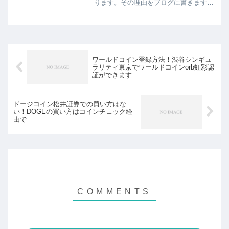
ります。その理由をブログに書きます。
見出し1.記憶や記録はAIの方が優れてい
る2.脳に知識を詰め込んでも役に立たな
い3.時代は変わっているスポンサーリン
ク (adsb...
ワールドコイン登録方法！渋谷シンギュ
ラリティ東京でワールドコインorb虹彩認
証ができます
ドージコイン松井証券での買い方はな
い！DOGEの買い方はコインチェック経
由で