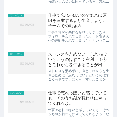
っぽい人の扱いに困っている方、忘れっ
ぽい人ってどんな人？という疑問のお答
えになれば幸いです。忘れっぽいのは個
性です。共有しますね。 見出し1.忘れ
仕事で忘れっぽいのであれば原
忘れっぽい
っぽい人の心理①過去よ...
因を追求するより生産しよう。
チームでの動き方
仕事で何かの案件を忘れてしまったり、
フォローを忘れてしまったり、お客さん
への連絡を忘れてしまったりということ
は、忙しい時は誰にでも起こり得ます。
この場合は、自分のミスということで自
分で責任を取れるレベルです。でも、そ
ストレスをためない。忘れっぽ
忘れっぽい
れが連続したり頻発したり...
いというのはすごく有利！！今
とこれからを生きることが出来
る
ストレスを溜めずに、今とこれからを生
きるために「忘れっぽい」というのはす
ごく有利です。ぼくも一寸したことを忘
れてしまう傾向があります。意識はして
いませんが、どうでもいいことやストレ
スを忘れながら生きている様な気がしま
仕事で忘れっぽいと感じていて
忘れっぽい
す。自論を勝手に展開しま...
も、そのうちAIが替わりにやっ
てくれるよ。
仕事で忘れっぽいと感じていても、その
うちAIが替わりにやってくれるようにな