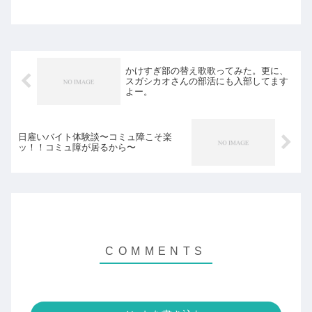
は、無職になるという手もあります。こ
れはぼくの実体験に基づく記事です。み
んながみんな、ぼくと同じようにラッキ
ーと人に恵まれることになれ...
かけすぎ部の替え歌歌ってみた。更に、
スガシカオさんの部活にも入部してます
よー。
日雇いバイト体験談〜コミュ障こそ楽
ッ！！コミュ障が居るから〜