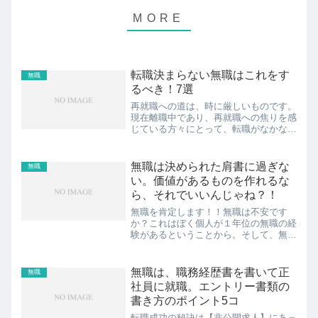
転職決まらない無職はこれをす
無職
るべき！7選
再就職への道は、時に厳しいものです。
現在離職中であり、再就職への焦りを感
じている方々にとって、転職がなかなか
決まらないという状況は、将来への不安
を増幅させることでしょう。しかし、そ
んな状況でも諦める必要はありません。
無職は決められた肩書に過ぎな
無職
新たな挑戦として再就職を...
い。価値があるものを作れるな
ら、それでいいんじゃね？！
無職を肯定します！！無職は不安です
か？これはぼく個人が１年位の無職の経
験があるということから。そして、無職
になったからこそ仕事の本質に触れるこ
とが出来たことからお伝えします。見出
し1.職というのは決められた肩書きにす
無職は、職務経歴書を書いて正
無職
ぎない2.職は作り出して...
社員に就職。エントリー書類の
書き方のポイント5コ
転職成功の秘訣は【非公開求人】にあっ