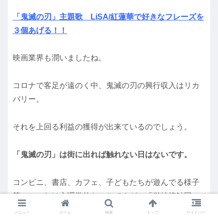
「鬼滅の刃」主題歌 LiSA/紅蓮華で好きなフレーズを
３個あげる！！
映画業界も潤いましたね。
コロナで客足が遠のく中、鬼滅の刃の興行収入はリカ
バリー。
それを上回る利益の獲得が出来ているのでしょう。
「鬼滅の刃」は街に出れば触れない日はないです。
コンビニ、書店、カフェ、子どもたちが遊んでる様子
等々。これは心理学的なことですが、「単純接触回
数」が増えると好感持ちやすいというのがあります。1
メニュー
ホーム
検索
トップ
サイドバー