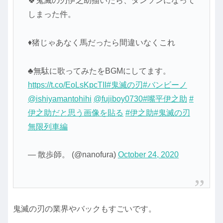
🍀鬼滅の刃伊之助描いたら、ダンソンになって
しまった件。
♦猪じゃあなく馬だったら間違いなくこれ
♣無駄に歌ってみたをBGMにしてます。
https://t.co/EoLsKpcTII
#鬼滅の刃
#バンビーノ
@ishiyamantohihi
@fujiboy0730
#嘴平伊之助
#
伊之助だと思う画像を貼る
#伊之助
#鬼滅の刃
無限列車編
— 散歩師。 (@nanofura)
October 24, 2020
鬼滅の刃の業界やバックもすごいです。