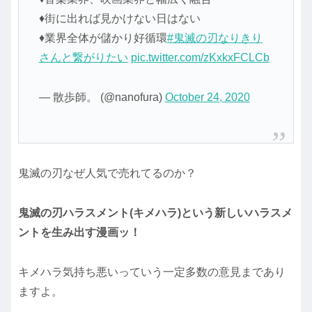
♦街に出れば見かけない日はない
♦業界全体が儲かり好循環
#鬼滅の刃なりきり
さんと繋がりたい
pic.twitter.com/zKxkxFCLCb
— 散歩師。 (@nanofura)
October 24, 2020
鬼滅の刃なぜ人気で売れてるのか？
鬼滅の刃ハラスメント(キメハラ)という新しいハラスメ
ントを生み出す漫画ッ！
キメハラ気持ち悪いっていう一定多数の意見まであり
ますよ。