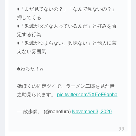
♦「まだ見てないの？」「なんで見ないの？」
押してくる
♦「鬼滅がダメな人っているんだ」と好みを否
定する行為
♦「鬼滅がつまらない、興味ない」と他人に言
えない雰囲気
♣わろた！w
📚ぼくの固定ツイで、ラーメン二郎を見た伊
之助見られます。
pic.twitter.com/5XEeF9qnha
— 散歩師。 (@nanofura)
November 3, 2020