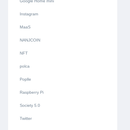
Google Home mini
Instagram
MaaS
NANJCOIN
NFT
polca
Poplle
Raspberry Pi
Society 5.0
Twitter