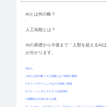
AIとは何の略？
人工知能とは？
AIの基礎から今後まで「人類を超えるA
が分かります。
見出し
1.AIとは何の略？人工知能とは？映画で解説
2.ディープラーニングなどの意味と歴史
3.プレ・シンギュラリティは2029年
4.国際的な日本の立ち位置
5.ニューロ・シナプティック・プロセッシング・ユニット（NSPU）