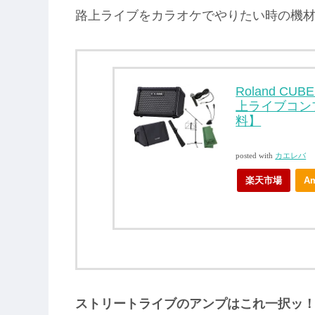
路上ライブをカラオケでやりたい時の機
Roland CUB
上ライブコン
料】
posted with
カエレバ
楽天市場
A
ストリートライブのアンプはこれ一択ッ