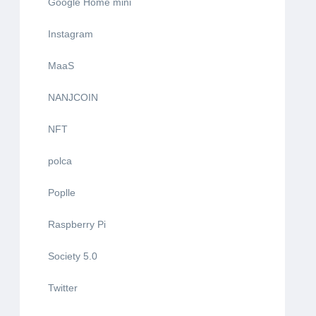
Google Home mini
Instagram
MaaS
NANJCOIN
NFT
polca
Poplle
Raspberry Pi
Society 5.0
Twitter