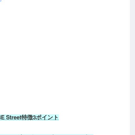
-
UBE Street特徴3ポイント