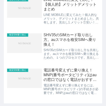
あり2....
【個人的】メリットデメリット
まとめ
LINE MOBILEに変えてみた！個人的な
メリット、デメリットまとめました。共
有します。見出し1.メリット①安い！！
2.メリット②SNS通信が無料3.デメリッ
ト①実店舗がないスポンサーリンク
(adsbygoogle = window.a...
SHV35のSIMカード取り出し
格安SIM乗り換え
方。auスマホを格安SIMへ乗り
換え！
SHV35のSIMカード取り出し方を共有し
ます。auスマホを格安SIMへ乗り換える
ための、１つのプロセスです。見出し
1.SHV35のSIMカード取り出し方2.格安
SIMを挿入して設定が必要スポンサーリ
ンク (adsbygoogle = wi...
電話番号変えずに乗り換え！
格安SIM乗り換え
MNP(番号ポータビリティ)はau
の窓口ではなく電話がおすす
め〜au解約〜
電話番号変えずに乗り換えするには、
MNP(番号ポータビリティ)の手続きが必
要です。MNPはauの窓口ではなく電話
がおすすめです。見出し1.MNPとは？
2.auなら電話で完了！！スポンサーリン
ク (adsbygoogle = window.a...