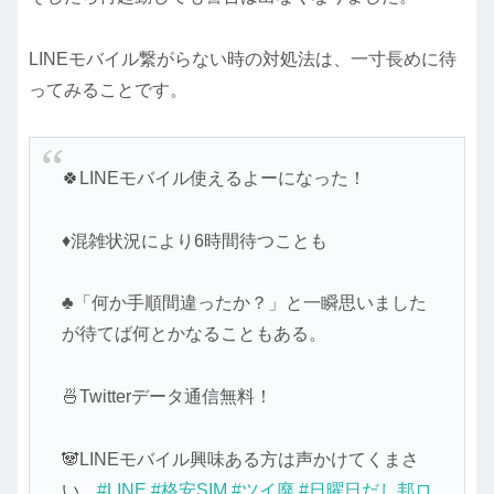
LINEモバイル繋がらない時の対処法は、一寸長めに待
ってみることです。
🍀LINEモバイル使えるよーになった！
♦混雑状況により6時間待つことも
♣「何か手順間違ったか？」と一瞬思いました
が待てば何とかなることもある。
🍜Twitterデータ通信無料！
🐼LINEモバイル興味ある方は声かけてくまさ
い。
#LINE
#格安SIM
#ツイ廃
#日曜日だし邦ロ