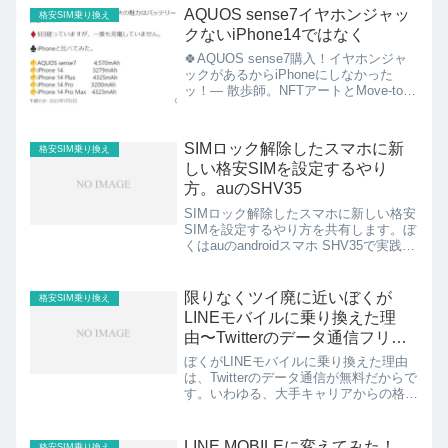
AQUOS sense7イヤホンジャッ
格安SIM乗り換え
クないiPhone14ではなく
🍀AQUOS sense7購入！イヤホンジャ
ックがあるからiPhoneにしなかった
ッ！— 散歩師。NFTアートとMove-to-
Earnで資本主義社会を散歩 (@nanofura)
December 28, 2022 AQUOS sense...
SIMロック解除したスマホに新
格安SIM乗り換え
しい格安SIMを設定するやり
方。auのSHV35
SIMロック解除したスマホに新しい格安
SIMを設定するやり方を共有します。ぼ
くはauのandroidスマホ SHV35で実践し
ました。参考になれば幸いです。見出し
1.SIMロック解除したスマホに新しい
SIM入れる2.スマホでの設定〜au a...
限りなくツイ廃に近いぼくが
格安SIM乗り換え
LINEモバイルに乗り換えた理
由〜Twitterのデータ通信フリー
だから！〜
ぼくがLINEモバイルに乗り換えた理由
は、Twitterのデータ通信が無料だからで
す。いわゆる、大手キャリアからの格安
SIM乗り換えですね。限りなくツイ廃に
近いぼくが共有します。見出し1.LINE
モバイルはSNSデータ通信無料プラン
LINE MOBILEに変えてみた！
格安SIM乗り換え