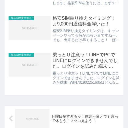
します。格安SIMを使うには、まず１番
最初にSIMロック解除という手続きが必
要になります。auの窓口でも解除の手
続きは出来ますが、au窓口でSIMロック
格安SIM乗り換えタイミング！
格安SIM乗り換え
解除す...
月9,000円通信料金浮いた！
格安SIM乗り換えタイミングは、キャン
ペーンやってる時がねらい目ですねー。
でも、出来るだけ早くすること！！ぼく
は格安SIM LINEモバイルに変えたら月
9,000円浮きました。大手キャリアから
の乗り換えで、月9,000円も節約できる
乗っとり注意ッ！LINEでPCで
格安SIM乗り換え
ッ！手数...
LINEにログインできませんでし
た。ログインを試みた端末:
WIN701902251605と出た場
乗っとり注意ッ！LINEでPCでLINEにロ
合。
グインできませんでした。ログインを試
みた端末: WIN701902251605はどんな状
況なのか。乗っとりへの対処方法まで。
見出し1.PCを触っていないのに急に、
LINEでPCでLINEにログイン...
月曜日辛すぎるッ！体調不良とでも言っ
て休もう！マツコ見よう！