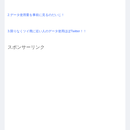
2.データ使用量を事前に見るのだいじ！
3.限りなくツイ廃に近い人のデータ使用ほぼTwitter！！
スポンサーリンク