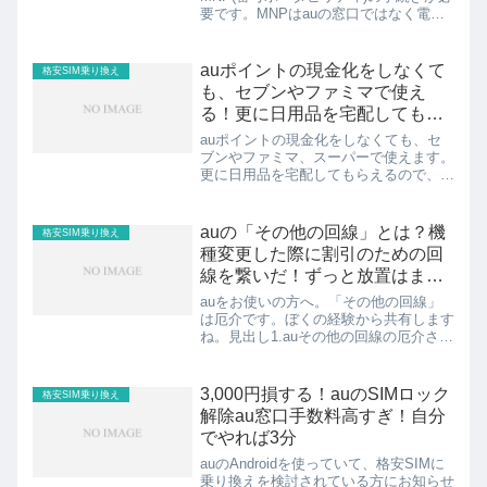
要です。MNPはauの窓口ではなく電話
がおすすめです。見出し1.MNPとは？
2.auなら電話で完了！！スポンサーリン
ク (adsbygoogle = window.a...
auポイントの現金化をしなくて
格安SIM乗り換え
も、セブンやファミマで使え
る！更に日用品を宅配してもら
える！
auポイントの現金化をしなくても、セ
ブンやファミマ、スーパーで使えます。
更に日用品を宅配してもらえるので、現
金化に拘らなくても良いのではないか。
そういったことがこのブログの主旨で
す。共有します。見出し1.無理に現金化
auの「その他の回線」とは？機
格安SIM乗り換え
しなくてもいいのでは？2...
種変更した際に割引のための回
線を繋いだ！ずっと放置はまず
いですね。
auをお使いの方へ。「その他の回線」
は厄介です。ぼくの経験から共有します
ね。見出し1.auその他の回線の厄介さ
2.auその他の回線を解約したら違約金発
生！w3.きちんと知ることおぼえとくこ
とがだいじスポンサーリンク
3,000円損する！auのSIMロック
格安SIM乗り換え
(adsbygoogle...
解除au窓口手数料高すぎ！自分
でやれば3分
auのAndroidを使っていて、格安SIMに
乗り換えを検討されている方にお知らせ