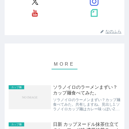
なのふら
ソラノイロのラーメンまずい？
カップ麺
カップ麺食べてみた。
ソラノイロのラーメンまずい？カップ麺
食べてみた。共有しますね。見出し1.ソ
ラノイロカップ麺はカレー味っぽい2.ソ
ラノイロカップ麺レタス1個分の食物繊
維3.カップ麺はソラノイロ本店よりは食
べやすいスポンサーリンク
日新 カップヌードル抹茶仕立て
カップ麺
(adsbygoogle =...