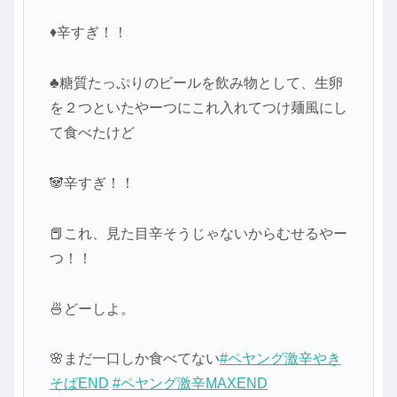
♦辛すぎ！！
♣糖質たっぷりのビールを飲み物として、生卵
を２つといたやーつにこれ入れてつけ麺風にし
て食べたけど
🐼辛すぎ！！
📕これ、見た目辛そうじゃないからむせるやー
つ！！
🍜どーしよ。
🌸まだ一口しか食べてない
#ペヤング激辛やき
そばEND
#ペヤング激辛MAXEND