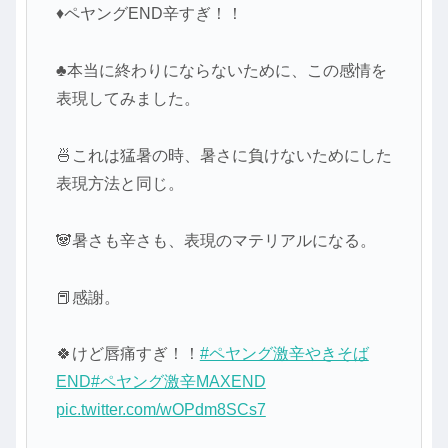
♦ペヤングEND辛すぎ！！
♣本当に終わりにならないために、この感情を
表現してみました。
🍜これは猛暑の時、暑さに負けないためにした
表現方法と同じ。
🐼暑さも辛さも、表現のマテリアルになる。
📕感謝。
🍀けど唇痛すぎ！！
#ペヤング激辛やきそば
END
#ペヤング激辛MAXEND
pic.twitter.com/wOPdm8SCs7