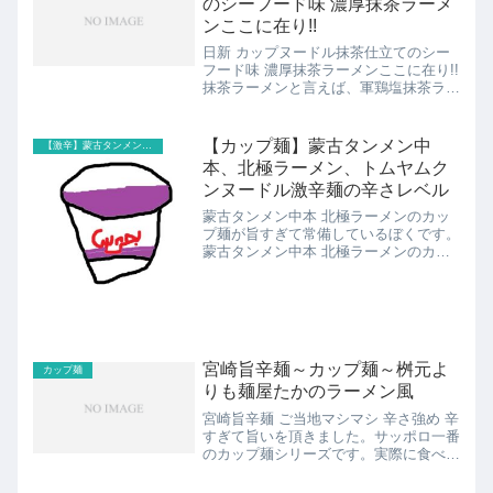
のシーフード味 濃厚抹茶ラーメ
ンここに在り!!
日新 カップヌードル抹茶仕立てのシー
フード味 濃厚抹茶ラーメンここに在り!!
抹茶ラーメンと言えば、軍鶏塩抹茶ラー
メン(那須塩原市 美幸)を思い出すk2777
ですが自宅でも抹茶ラーメンを食べられ
るカップラーメンが売ってました。それ
【カップ麺】蒙古タンメン中
【激辛】蒙古タンメン、味仙、桝元、地獄
がこの「日...
本、北極ラーメン、トムヤムク
ンヌードル激辛麺の辛さレベル
蒙古タンメン中本 北極ラーメンのカッ
プ麺が旨すぎて常備しているぼくです。
蒙古タンメン中本 北極ラーメンのカッ
プ麺ッ！今まで激辛カップ麺を食べた中
で、辛さレベルMAXだと思います。と
いうことで、ぼくが今まで食べた激辛カ
ップ麺の辛さレベルを蒙古...
宮崎旨辛麺～カップ麺～桝元よ
カップ麺
りも麺屋たかのラーメン風
宮崎旨辛麺 ご当地マシマシ 辛さ強め 辛
すぎて旨いを頂きました。サッポロ一番
のカップ麺シリーズです。実際に食べて
みた味の感想をお伝えします。見出し1.
宮崎辛麺は桝元より、たかに近い2.宮崎