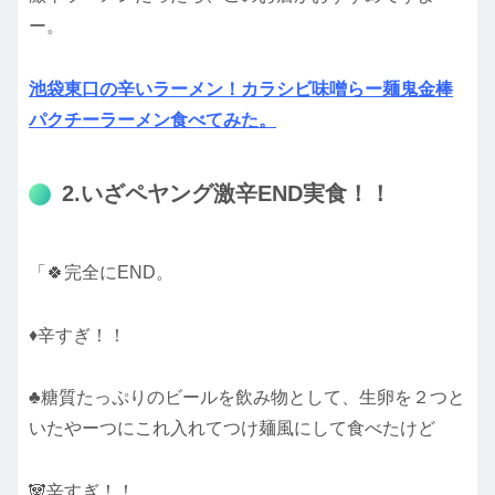
ー。
池袋東口の辛いラーメン！カラシビ味噌らー麺鬼金棒
パクチーラーメン食べてみた。
2.いざペヤング激辛END実食！！
「🍀完全にEND。
♦辛すぎ！！
♣糖質たっぷりのビールを飲み物として、生卵を２つと
いたやーつにこれ入れてつけ麺風にして食べたけど
🐼辛すぎ！！