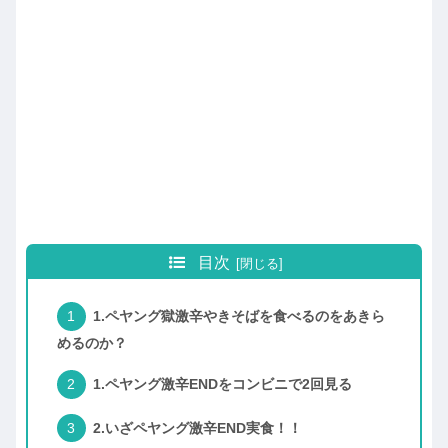
目次
1.ペヤング獄激辛やきそばを食べるのをあきら
めるのか？
1.ペヤング激辛ENDをコンビニで2回見る
2.いざペヤング激辛END実食！！