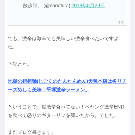
— 散歩師。 (@nanofura)
2018年8月29日
でも、激辛は激辛でも美味しい激辛食べたいですよ
ね。
下記とか。
地獄の担担麺(じごくのたんたんめん)天竜本店は炙りチ
ーズめしも美味！平塚激辛ラーメン。
ということで、獄激辛食べてない！ペヤング激辛END
を食べて怒りのギターリフを弾いたから。でした。
またブログ書きます。