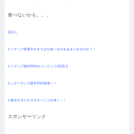
食べないかも。。。
見出し
1.ペヤング獄激辛やきそばを食べるのをあきらめるのか？！
1.ペヤング激辛ENDをコンビニで2回見る
2.いざペヤング激辛END実食！！
3.激辛すぎたのでギターリフを弾く！！
スポンサーリンク