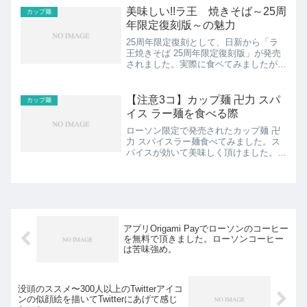
辛麺 カップ麺は予想を裏切らない3.宮
美味しい!!ラ王 焼きそば～25周
カップ麺
崎辛麺 スパイ...
年限定復刻版～の魅力
25周年限定復刻として、日新から「ラ
王焼きそば 25周年限定復刻版」が発売
されました。実際に食ベてみましたが、
美味しいです!!その美味しさと魅力をま
とめてみました。見出し1.ラ王 焼きそ
ばの美味しさ①麺とソース2.ラ王 焼き
【注意3コ】カップ麺 卍力 スパ
カップ麺
そばの美味しさ②...
イス ラー麺を食べる際
ローソン限定で発売されたカップ麺 卍
力 スパイスラー麺食べてみました。ス
パイスが効いて美味しく頂けました。そ
んな中でも、卍力のカップ麺を食べる前
の注意をまとめてみました。見出し1.カ
ップ麺【卍力】スパイスラー麺食べまし
た。2.カップ麺【卍力...
アプリOrigami Payでローソンのコーヒー
を無料で頂きました。ローソンコーヒー
は苦味強め。
没頭のススメ〜300人以上のTwitterアイコ
ンの似顔絵を描いてTwitterにあげて感じ