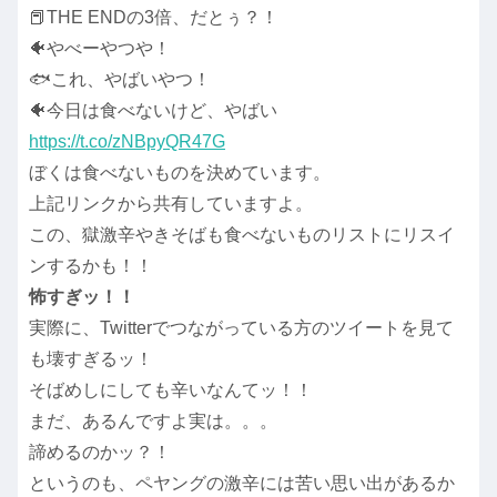
📕THE ENDの3倍、だとぅ？！
🐠やべーやつや！
🐟これ、やばいやつ！
🐠今日は食べないけど、やばい
https://t.co/zNBpyQR47G
ぼくは食べないものを決めています。
上記リンクから共有していますよ。
この、獄激辛やきそばも食べないものリストにリスイ
ンするかも！！
怖すぎッ！！
実際に、Twitterでつながっている方のツイートを見て
も壊すぎるッ！
そばめしにしても辛いなんてッ！！
まだ、あるんですよ実は。。。
諦めるのかッ？！
というのも、ペヤングの激辛には苦い思い出があるか