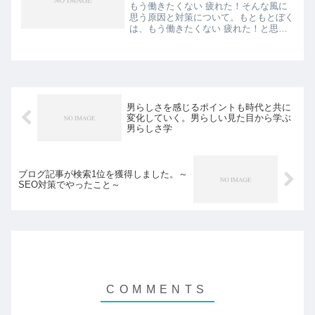
もう働きたくない 疲れた！そんな風に
思う原因と対策について。もともとぼく
は、もう働きたくない 疲れた！と思っ
ていた人でしたので、気持ちが分かりま
す。更に、その気持ちへの対策を考えて
みました。見出し1.もう働きたくない
疲れた！と思う原因と対...
男らしさを感じるポイントも時代と共に
変化していく。男らしい見た目から学ぶ
男らしさ学
ブログ記事が検索1位を獲得しました。～
SEO対策でやったこと～