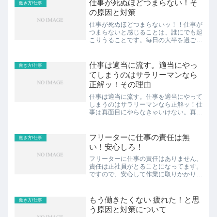
やけに偉そう・声を張り上げる・細かす
仕事が死ぬほどつまらない！そ
働き方/仕事
ぎる下記に詳しく共有しま...
の原因と対策
仕事が死ぬほどつまらないッ！！仕事が
つまらないと感じることは、誰にでも起
こりうることです。毎日の大半を過ごす
職場で、やる気がわかずに苦しむこと
は、心身の健康にも悪影響を及ぼすかも
しれません。では、なぜ仕事がつまらな
仕事は適当に流す。適当にやっ
働き方/仕事
いのでしょうか？本記事では...
てしまうのはサラリーマンなら
正解ッ！その理由
仕事は適当に流す。仕事を適当にやって
しまうのはサラリーマンなら正解ッ！仕
事は真面目にやらなきゃいけない。真剣
に仕事をしないとダメ。そんな常識は、
もはや過去のものです。仕事は適当に流
すのが正解ッ！その理由ッ！最悪、サラ
フリーターに仕事の責任は無
働き方/仕事
リーマンなら「会社を辞め...
い！安心しろ！
フリーターに仕事の責任はありません。
責任は正社員がとることになってます。
ですので、安心して作業に取りかかりま
しょう。もし失敗して正社員に迷惑をか
けてしまった場合、そこはきちんと謝る
こと。そして、今度は自分が正社員にな
もう働きたくない 疲れた！と思
働き方/仕事
った時にフリーターの子の...
う原因と対策について