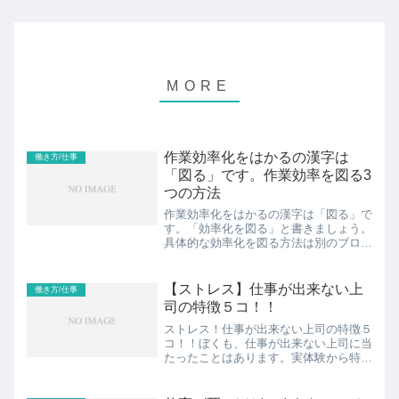
作業効率化をはかるの漢字は
働き方/仕事
「図る」です。作業効率を図る3
つの方法
作業効率化をはかるの漢字は「図る」で
す。「効率化を図る」と書きましょう。
具体的な効率化を図る方法は別のブログ
に書いています。詳しくは下記の3つの
ブログを見て頂けたらと思います。作業
効率を図る3つの方法を共有します。■
【ストレス】仕事が出来ない上
働き方/仕事
仕事の効率を上げる方法〜...
司の特徴５コ！！
ストレス！仕事が出来ない上司の特徴５
コ！！ぼくも、仕事が出来ない上司に当
たったことはあります。実体験から特徴
５コをお伝えします。それは、・人の話
を聞かない・人によって態度が変わる・