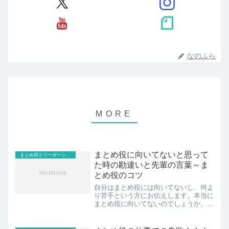
なのふら
まとめ役に向いてないと思って
まとめ役とリーダーシップ
た時の勘違いと先輩の言葉～ま
とめ役のコツ
自分はまとめ役には向いてないし、何よ
り苦手という方にお伝えします。本当に
まとめ役に向いてないのでしょうか。も
しかしたら、過去のぼくと同じようにま
とめ役の仕事を勘違いしているかも知れ
ません。ぼくの実体験からお伝えしま