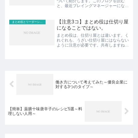
ついて紹介します。このブログを読む
と、最近プレイングマネージャーになっ
た方も意識を変えることが出来ます。見
出し1.プレイングマネージャーは大変！
2.プレイングマネージャーの視点3.プレ
【注意3コ】まとめ役は仕切り屋
まとめ役とリーダーシップ
イングマネージャーの...
になることではない。
まとめ役は、仕切り屋とは違います。く
れぐれも、うざい仕切り屋にはならない
ように注意が必要です。共有しますね。
見出し1.うざい仕切り屋との違い①仕切
らない2.うざい仕切り屋との違い②でし
ゃばらない3.うざい仕切り屋との違い③
執着しないスポンサ...
働き方について考えてみた～優良企業に
対する3つのタイプ～
【簡単】薬膳十味唐辛子のレシピ5選～料
理しない人用～