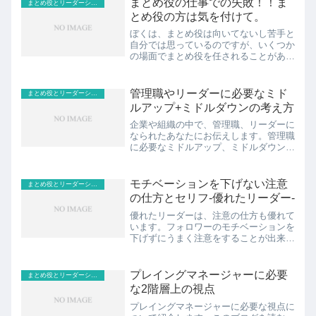
まとめ役の仕事での失敗！！ま
まとめ役とリーダーシップ
す。見出し1.まとめ役とは...
とめ役の方は気を付けて。
ぼくは、まとめ役は向いてないし苦手と
自分では思っているのですが、いくつか
の場面でまとめ役を任されることがあり
ます。でも、逆にまとめ役をやらない人
の方が少ないんじゃないでしょうか。失
敗をしないために、ぼくのまとめ役での
管理職やリーダーに必要なミド
まとめ役とリーダーシップ
失敗談とそこからの学びを...
ルアップ+ミドルダウンの考え方
企業や組織の中で、管理職、リーダーに
なられたあなたにお伝えします。管理職
に必要なミドルアップ、ミドルダウンの
言葉の意味と活用法をお伝えします。こ
の記事を読むと、ナイスな管理職になる
ためのちょっとしたヒントを得ることが
モチベーションを下げない注意
まとめ役とリーダーシップ
出来ます。見出し1.ナイ...
の仕方とセリフ-優れたリーダー-
優れたリーダーは、注意の仕方も優れて
います。フォロワーのモチベーションを
下げずにうまく注意をすることが出来ま
す。注意の仕方を探している方へお伝え
します。このブログを読むと、モチベー
ションを下げない注意の仕方の手順と、
プレイングマネージャーに必要
まとめ役とリーダーシップ
その時のセリフのヒントが...
な2階層上の視点
プレイングマネージャーに必要な視点に