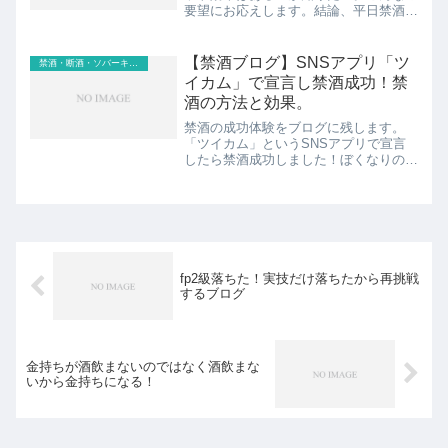
要望にお応えします。結論、平日禁酒や
って痩せる人、顔痩せする人の特徴の特
徴に当てはまっている方は、平日禁酒で
痩せることがあると思います。その特徴
【禁酒ブログ】SNSアプリ「ツ
禁酒・断酒・ソバーキュリアス
は下記3つです。①適正体...
イカム」で宣言し禁酒成功！禁
酒の方法と効果。
禁酒の成功体験をブログに残します。
「ツイカム」というSNSアプリで宣言
したら禁酒成功しました！ぼくなりの禁
酒の方法と、今回発見した禁酒効果を共
有します。言い忘れましたが、今回の禁
酒は3日間だけです。。。見出し1.「ツ
イカム」で気軽に禁酒はじ...
fp2級落ちた！実技だけ落ちたから再挑戦
するブログ
金持ちが酒飲まないのではなく酒飲まな
いから金持ちになる！