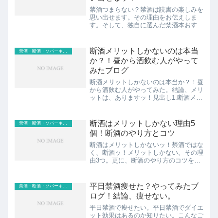
禁酒つまらない？禁酒は読書の楽しみを
思い出せます。その理由をお伝えしま
す。そして、独自に選んだ禁酒本おすす
め5選もッ！5冊は「禁酒」に直接関係
があるわけではありません。ぼく個人的
に「3か月間の禁酒時に読んだらめちゃ
断酒メリットしかないのは本当
禁酒・断酒・ソバーキュリアス
くちゃ面白かった書籍」を紹...
か？！昼から酒飲む人がやって
みたブログ
断酒メリットしかないのは本当か？！昼
から酒飲む人がやってみた。結論、メリ
ットは、ありますッ！見出し1.断酒メリ
ットしかないのは本当か？！昼から酒飲
む人がやってみたらメリットあった2.断
酒メリットしかないのは本当か？！1日
断酒はメリットしかない理由5
禁酒・断酒・ソバーキュリアス
目から3.断酒メリッ...
個！断酒のやり方とコツ
断酒はメリットしかないッ！禁酒ではな
く、断酒ッ！メリットしかない。その理
由3つ。更に、断酒のやり方のコツを実
体験からお伝えします。また、ぼくの断
酒の記録も残しておきますね。断酒はメ
リットしかないと思いつつも、飲むとい
平日禁酒痩せた？やってみたブ
禁酒・断酒・ソバーキュリアス
う選択も持っているッ！見...
ログ！結論、痩せない。
平日禁酒で痩せたい。平日禁酒でダイエ
ット効果はあるのか知りたい。こんなご