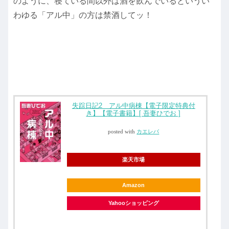
のように、寝ている間以外は酒を飲んでいるというい
わゆる「アル中」の方は禁酒してッ！
失踪日記2 アル中病棟【電子限定特典付
き】【電子書籍】[ 吾妻ひでお ]
posted with
カエレバ
楽天市場
Amazon
Yahooショッピング