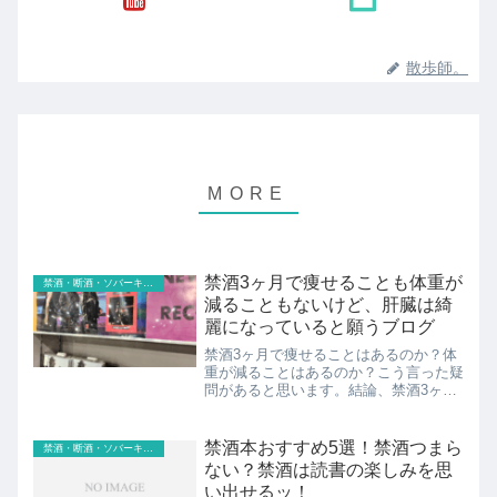
散歩師。
禁酒3ヶ月で痩せることも体重が
禁酒・断酒・ソバーキュリアス
減ることもないけど、肝臓は綺
麗になっていると願うブログ
禁酒3ヶ月で痩せることはあるのか？体
重が減ることはあるのか？こう言った疑
問があると思います。結論、禁酒3ヶ月
でも痩せることはないし、体重は減るこ
ともありません。ぼくの場合は、禁酒3
ヶ月目に入っても体重に関しては何も変
禁酒本おすすめ5選！禁酒つまら
禁酒・断酒・ソバーキュリアス
わりませんでした。176...
ない？禁酒は読書の楽しみを思
い出せるッ！