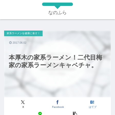
なのふら
家系ラーメンを健康に食す！
2017.06.02
本厚木の家系ラーメン！二代目梅
家の家系ラーメンキャベチャ。
X
Facebook
はてブ