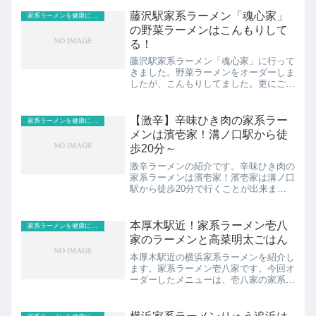
頂いたこともあります。今回は看板にも
記載がある家系ラーメン頂いてきました
藤沢駅家系ラーメン「魂心家」
家系ラーメンを健康に食す！
よ。見出し1.家系ラーメン...
の野菜ラーメンはこんもりして
る！
藤沢駅家系ラーメン「魂心家」に行って
きました。野菜ラーメンをオーダーしま
したが、こんもりしてました。更にごは
んを「散歩師。特製胡麻生姜ごはん 豆
瓣醤添え」にしてみました。共有しま
す。見出し1.藤沢駅家系ラーメン「魂心
【激辛】辛味ひき肉の家系ラー
家系ラーメンを健康に食す！
家」の野菜ラーメンはこん...
メンは濱壱家！溝ノ口駅から徒
歩20分～
激辛ラーメンの紹介です。辛味ひき肉の
家系ラーメンは濱壱家！濱壱家は溝ノ口
駅から徒歩20分で行くことが出来ま
す。共有します。見出し1.激辛家系ラー
メンは濱壱家！！2.溝ノ口のラーメンの
中でも、ぼくは大好きです。スポンサー
本厚木駅近！家系ラーメン壱八
家系ラーメンを健康に食す！
リンク (adsbyg...
家のラーメンと高菜明太ごはん
本厚木駅近の横浜家系ラーメンを紹介し
ます。家系ラーメン壱八家です。今回オ
ーダーしたメニューは、壱八家の家系ラ
ーメン、海苔、高菜明太ごはんです。共
有します。見出し1.本厚木の家系ラーメ
ン壱八家で頼んだメニュー2.かけすぎ部