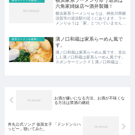
横浜家系ラーメンりゅう追浜は
家系ラーメンを健康に食す！
できるのは、家系なら...
六角家姉妹店〜酒井製麺！
横浜家系ラーメンりゅうは、神奈川県横
須賀市の追浜駅の近くにあります。ラー
メンりゅうは「家」とついていません
が、あの六角家の姉妹店です。酒井製麺
も使ってるんですよ。共有します。見出
し1.ラーメンりゅう追浜店でのメニュー
溝ノ口和蔵は家系らーめん風で
家系ラーメンを健康に食す！
2.六角家姉妹店で酒井製...
す。
溝ノ口和蔵は家系らーめん風です。見出
し1.溝ノ口和蔵は家系らーめん風です。
スポンサーリンク // 1.溝ノ口和蔵は家
系らーめん風です。Screenshot写真
は、溝ノ口和蔵の和蔵らーめん 1,000
円です。ランチサービスということで、
麺大盛...
お酒が嫌いになる方法、お酒が不味くな
る方法は禁酒の継続
丼丸公式ソング 仮面女子 「ドンドン☆ハ
ッピー」聴いてみた。