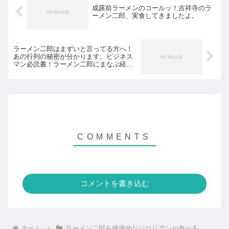
成蹊前ラーメンのコールッ！吉祥寺のラ
ーメン二郎、実食してきましたよ。
ラーメン二郎はまずいと言ってる方へ！
あの行列の秘密が分かります。ビジネス
マン必読書！ラーメン二郎にまなぶ経営
学 大行列をつくるジローの秘訣 牧田幸裕
著
コメントを書き込む
ホーム
ラーメン二郎を健康的なジロリアンが食べる