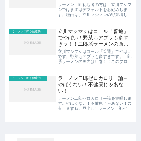
850円！
ラーメン二郎初心者の方は、立川マシマ
シではまずはデフォルトをお勧めしま
す。理由は、立川マシマシの野菜増しの
量は圧巻だからです。ぼくもラーメン二
郎はそこそこ食べ歩いてきました。で
も、立川マシマシで、野菜マシ、野菜マ
立川マシマシはコール「普通」
ラーメン二郎を健康的なジロリアンが食べる
シマシはオーダーしなくて良か...
でやばい！野菜もアブラも多す
ぎッ！！二郎系ラーメンの画
力！！
立川マシマシはコール「普通」でやばい
です。野菜もアブラも多すぎです。二郎
系ラーメンの画力は圧巻！！このブログ
では、立川マシマシのコール「普通」に
ついて画像付きでお伝えします。やばい
感じが見た目からお分かりになるかと思
ラーメン二郎ゼロカロリー論～
ラーメン二郎を健康的なジロリアンが食べる
います。また、食べに行っ...
やばくない！不健康じゃあな
い！
ラーメン二郎ゼロカロリー論を提唱しま
す。やばくない！不健康じゃあない！共
有しますね。見出し1.ラーメン二郎ゼロ
カロリー論～やばくない！不健康じゃな
い！2.ラーメン二郎ゼロカロリー論を実
証する方法と効果、根拠スポンサーリン
ク (adsbygo...