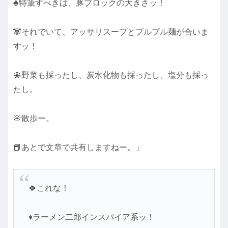
♣特筆すべきは、豚ブロックの大きさッ！
🐼それでいて、アッサリスープとプルプル麺が合いま
すッ！
🐙野菜も採ったし、炭水化物も採ったし、塩分も採っ
たし。
🌸散歩ー。
📕あとで文章で共有しますねー。」
🍀これな！
♦ラーメン二郎インスパイア系ッ！