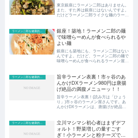
東京銀座にラーメン二郎はありません。
また、すた丼は銀座にはないんですよ。
だけどラーメン二郎ライクな麺のラーメ
ンを発見しましたよッ！更に、すた丼要
素もありッ！ラーメン二郎とすた丼ライ
クなお店は、銀座にほど近い築地にあり
銀座！築地！ラーメン二郎の麺
ラーメン二郎を健康的なジロリアンが食べる
ます。その名も東京築地や...
で味噌らーめんが食べられるや
よい麺
銀座にも築地にも、ラーメン二郎はない
んですよ。だけど、ラーメン二郎の麺で
味噌らーめんが食べられるラーメン屋さ
んならあります。その名もやよい麺ッ！
ラーメン二郎さながらの、小麦感バキバ
キの太麺を頂くことが出来ますよ。見出
旨辛ラーメン表裏！市ヶ谷のあ
ラーメン二郎を健康的なジロリアンが食べる
し1.銀座築地ラーメン二...
んかけDXラーメン980円は唐揚
げ絶品の満腹メニューッ！！
旨辛ラーメン表裏！(読み方は「ひょう
り」)市ヶ谷のラーメン屋さんです。あ
んかけDXラーメンは、唐揚げが絶品の
満腹メニューです！！とくに激辛好き、
デカ盛り好きの方におすすめしたいです
ねー。見出し1.市ヶ谷ラーメン表裏のあ
立川マシマシ初心者はまずデフ
ラーメン二郎を健康的なジロリアンが食べる
んかけDXラーメンは唐...
ォルト！野菜増しの量すごす
ぎ！小ラーメンと粉チーズで