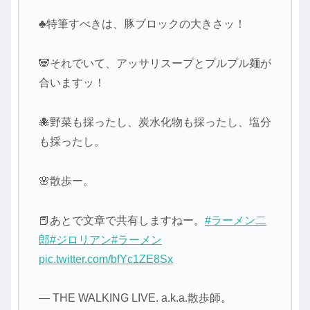
♣特筆すべきは、豚ブロックの大きさッ！
🐼それでいて、アッサリスープとプルプル麺が
合いますッ！
🐙野菜も採ったし、炭水化物も採ったし、塩分
も採ったし。
🌸散歩ー。
📕あとで文章で共有しますねー。
#ラーメン二
郎
#ジロリアン
#ラーメン
pic.twitter.com/bfYc1ZE8Sx
— THE WALKING LIVE. a.k.a.散歩師。