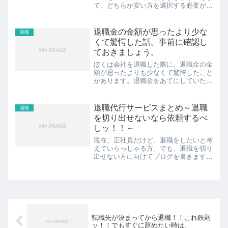
て、どちらか安い方を選択する必要があ
ります。ぼくの経験から、国民保険より
任意継続被保険の方が安かったです。と
いうのも、国民保険はおじいちゃんとか
退職金の金額が思ったより少な
退職
おばあちゃんとかも入って...
くて驚愕した話。事前に確認し
ておきましょう。
ぼくは会社を退職した際に、退職金の金
額が思ったよりも少なくて驚愕したこと
があります。退職金をあてにしていたわ
けではありませんし、退職金を頂ける自
体ありがたいことです。でも、月給やボ
ーナス、継続年数からしたら少なすぎだ
退職代行サービスまとめ～退職
退職
ろー。と思ったことがあり...
を切り出せないなら依頼するべ
しッ！！～
現在、正社員だけど、退職をしたいと考
えていらっしゃる方。でも、退職を切り
出せない方に向けてブログを書きます。
そんな時は、退職代行サービスを使うと
いう手もありますよー。まとめてみまし
た。ぼくは過去に退職をしたことが何度
かあります。退職を切り出...
転職先が決まってから退職！！これ鉄則
ッ！！でもすぐに辞めたい時は。