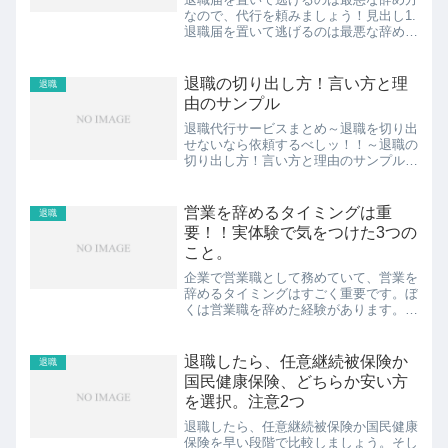
なので、代行を頼みましょう！見出し1.
退職届を置いて逃げるのは最悪な辞め方
なので代行を頼みましょう！2.退職届を
置いて逃げるのは最悪な辞め方！回避す
るための退職代行サービスまとめ3.退職
退職の切り出し方！言い方と理
退職
代行サービス①「退...
由のサンプル
退職代行サービスまとめ～退職を切り出
せないなら依頼するべしッ！！～退職の
切り出し方！言い方と理由のサンプルで
す。ぼくは実際に、自己都合で退職を何
度か経験したことがあります。体験から
得た知恵を、共有しますね。見出し1.退
営業を辞めるタイミングは重
退職
職の切り出し方と言い方...
要！！実体験で気をつけた3つの
こと。
企業で営業職として務めていて、営業を
辞めるタイミングはすごく重要です。ぼ
くは営業職を辞めた経験があります。実
体験で気をつけた3つのことを共有しま
す。見出し1.営業を辞めるタイミングは
難しい2.①営業を辞める理由を明確に
退職したら、任意継続被保険か
退職
3.②辞めるタイミング...
国民健康保険、どちらか安い方
を選択。注意2つ
退職したら、任意継続被保険か国民健康
保険を早い段階で比較しましょう。そし