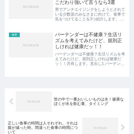
こだわり強いて言うなら3選
男でアンチエイジングをしようとされて
いる少数派のみなさまに向けて、食事で
気をつけてることを3つ紹介します。ぼ
くは、実年齢より若く見られることが多
いです。遺伝的なものや体質的なものも
あるかとは思いますが、1つの参考まで
バーテンダーは不健康？生活リ
健康
に読んでいただけると幸い...
ズムを考えてみたけど、規則正
しければ健康だッ！！
バーテンダーは不健康？生活リズムを考
えてみたけど、規則正しければ健康だ
ッ！！共有します。見出し1.バーテンダ
ーは不健康じゃあない！規則正しければ
健康だッ！！2.バーテンダーの夜型生活
リズムは合う人と合わない人が居るスポ
ンサーリンク (ads...
世の中で一番おいしいものは水！健康な
ぼくが水を飲む量、タイミング
正しい食事の時間は人それぞれ、それは
腹が減った時。間違った食事の時間につ
いて