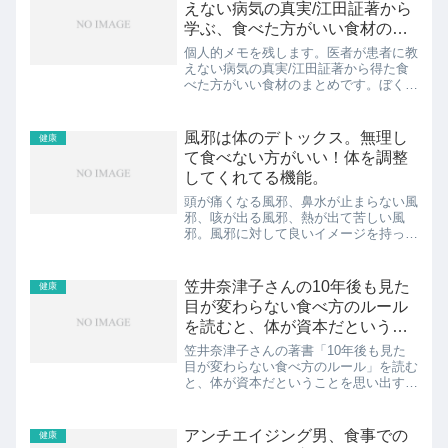
ゲンに生きるための手...
えない病気の真実/江田証著から
学ぶ、食べた方がいい食材のま
とめ！！
個人的メモを残します。医者が患者に教
えない病気の真実/江田証著から得た食
べた方がいい食材のまとめです。ぼくは
健康や食べ物に興味があり、数冊読んで
いますが、共通する部分も多々あるので
凄く勉強になります。見出し1.ブロッコ
風邪は体のデトックス。無理し
健康
リー2.イカ、タコ、カ...
て食べない方がいい！体を調整
してくれてる機能。
頭が痛くなる風邪、鼻水が止まらない風
邪、咳が出る風邪、熱が出て苦しい風
邪。風邪に対して良いイメージを持って
いる方は少ないと思います。「早く治さ
なきゃ」と薬を買い込んで、栄養のある
ものを一杯食べて。。。としている
笠井奈津子さんの10年後も見た
健康
方々。ぼくは、薬も飲みませんし...
目が変わらない食べ方のルール
を読むと、体が資本だというこ
とを思い出せる。
笠井奈津子さんの著書「10年後も見た
目が変わらない食べ方のルール」を読む
と、体が資本だということを思い出すこ
とが出来ます。見出し1.笠井奈津子さん
は栄養士2.基本的な食べ方のルールから
載ってる3.笠井奈津子さん本人が若々し
アンチエイジング男、食事での
健康
いスポンサーリンク...