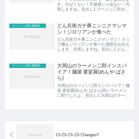
す。やばくない！不健康じゃあない！共
有しますね。見出し1.ラーメン二郎ゼロ
カロリー論～やばくない！不健康じゃな
い！2.ラーメン二郎ゼロカロリー論を実
証する方法と効果、根拠スポンサーリン
どん兵衛ガチ豚ニンニクマシマ
ラーメン二郎を健康的なジロリアンが食べる
ク (adsbygo...
シ！ジロリアンが食べた
どん兵衛ガチ豚ニンニクマシマシ！カッ
プ麺をジロリアンが食べた感想をお伝え
します。共有しますね。見出し1.どん兵
衛ガチ豚ニンニクマシマシ！カップ麺2.
ジロリアンが食べた感想。ラーメン二郎
であえて言うならこの店！3.カップ麺の
大岡山のラーメン二郎インスパ
ラーメン二郎を健康的なジロリアンが食べる
中ではカナリ好きな...
イア！麺屋 婆娑羅(めんや ばさ
ら)
大岡山のラーメン二郎インスパイア！麺
屋 婆娑羅(めんや ばさら)辛いラーメン
二郎でしたよ。見出し1.大岡山のラーメ
ン二郎インスパイア系は麺屋 婆娑羅(め
んや ばさら)2.麺屋 婆娑羅(めんや ばさ
ら)の店内は町中華っぽい！！スポンサ
ーリンク...
Ch Ch Ch Ch Changes!!