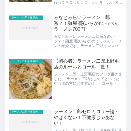
行ってきました。コール、ルール、タイ
ミング等解説します。共有しますね。見
出し1.ラーメン二郎三田本店のコー
ル！！ニンニク、ヤサイ、アブラ、カラ
みなとみらいラーメン二郎
ラーメン二郎を健康的なジロリアンが食べる
メ2.ラーメン二郎三田本店...
系？！麺屋 甍(いらか)てっぺん
ラーメン700円
みなとみらいラーメン二郎系なのか
ッ？！麺屋 甍(いらか)のてっぺんラーメ
ンの紹介です。ラーメン二郎インスパイ
ヤ系かどうかの感想もあわせて記載しま
す。共有しますね。見出し1.麺屋 甍(い
らか)てっぺんラーメン700円2.みなとみ
【初心者】ラーメン二郎上野毛
ラーメン二郎を健康的なジロリアンが食べる
らいラーメン二...
店のルールとコール、量！
ラーメン二郎 上野毛店のブログ書きま
した。 ラーメン二郎はじめてといった
初心者の方におすすめ！ ・コール・ル
ール・量・感想 ラーメン二郎上野毛の
小ラーメン700円量は丁度良いッ！ おお
よそ20店舗ほどのラーメン二郎、ラー
メン二郎インスパイ...
ラーメン二郎ゼロカロリー論～
ラーメン二郎を健康的なジロリアンが食べる
やばくない！不健康じゃあな
い！
ラーメン二郎ゼロカロリー論を提唱しま