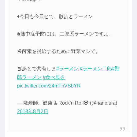
♦今日も今日とて、散歩とラーメン
♣熱中症予防には、二郎系ラーメンですよ。
🍜酵素を補給するために野菜マシで。
📕あとで共有しま
#ラーメン
#ラーメン二郎
#野
郎ラーメン
#食べ歩き
pic.twitter.com/24mTnVSbYR
— 散歩師、健康 & Rock’n Roll💀 (@nanofura)
2018年8月2日