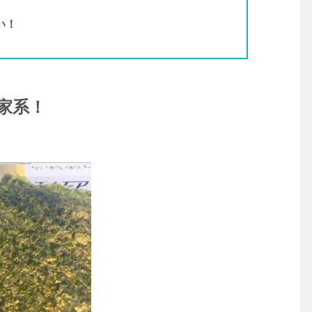
い！
は家系！