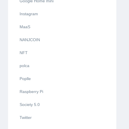
Google Home mini
Instagram
MaaS
NANJCOIN
NFT
polca
Poplle
Raspberry Pi
Society 5.0
Twitter