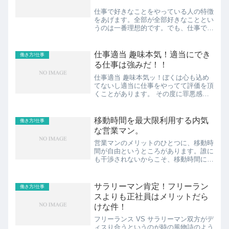
仕事で好きなことをやっている人の特徴
をあげます。全部が全部好きなこととい
うのは一番理想的です。でも、仕事で好
きな部分というのは必ずあるはずです。
それが見つけられているか見つけられて
いないかの差だけだと思いますが、仕事
仕事適当 趣味本気！適当にでき
働き方/仕事
で好きなことをやっている...
る仕事は強みだ！！
仕事適当 趣味本気ッ！ぼくは心も込め
てないし適当に仕事をやってて評価を頂
くことがあります。 その度に罪悪感を
感じてきました。 こんな適当な奴が、
評価されるべきじゃない。 自分の他
に、評価される人は居るはずだ。 申し
移動時間を最大限利用する内気
働き方/仕事
訳ない。 そんな風に考えて...
な営業マン。
営業マンのメリットのひとつに、移動時
間が自由というところがあります。誰に
も干渉されないからこそ、移動時間に何
をするかによってパフォーマンスやモチ
ベーションが変わってきます。それでは
移動時間に何をするか、そのヒントをお
サラリーマン肯定！フリーラン
働き方/仕事
伝えします。見出し1.移...
スよりも正社員はメリットだら
けな件！
フリーランス VS サラリーマン双方がデ
ィスり合うというのが時の風物詩のよう