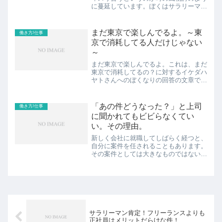
に蔓延しています。ぼくはサラリーマン
もフリーランスも肯定します。双方良い
面と悪い面があります。ぼくには両方の
経験がありますが、今回はSNS上では
まだ東京で楽しんでるよ。～東
働き方/仕事
悪者にされがちなサラ...
京で消耗してる人だけじゃない
～
まだ東京で楽しんでるよ。これは、まだ
東京で消耗してるの？に対するイケダハ
ヤトさんへのぼくなりの回答の文章で
す。現在は「まだ労働で消耗してる
の？」を経て「まだ仮想通貨持ってない
の？」というブログ名に代わっていま
「あの件どうなった？」と上司
働き方/仕事
す。そして、一回りして「まだ東京...
に聞かれてもビビらなくてい
い。その理由。
新しく会社に就職してしばらく経つと、
自分に案件を任されることもあります。
その案件としては大きなものではないに
しろ「あの件どうなった？」と上司に聞
かれることがあります。結構この言葉、
ドキッとするんですよね。だけど、過度
にビビらなくていいです。...
サラリーマン肯定！フリーランスよりも
正社員はメリットだらけな件！