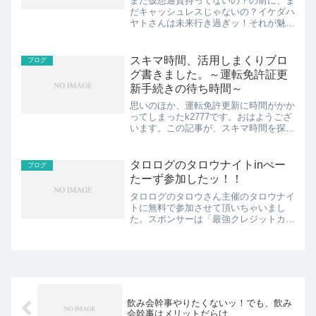
まだ仮想通貨持ってないの？の前に、ま
だキャッシュレスじゃないの？イケダハ
ヤトさんは未来行き過ぎッ！それが魅力
の１つですねー。共有します。見出し1.
まだ仮想通貨持ってないの？とは？イケ
ダハヤトさんとは？2.まだ仮想通貨持っ
スキマ時間、活用しまくりブロ
ブログ
てないの？大半の日本...
グ書きました。～運転免許証更
新手続きの待ち時間～
思いのほか、運転免許更新に時間がかか
ってしまったk2777です。おはようござ
います。この記事が、スキマ時間を探し
ている方の少しでも何かの役に立てれば
幸いです。いや、役には立たないかな
～。うん、役には立ちそうにない。ま、
タロログのタロウナイトinぺー
ブログ
ちょとお付き合いくださ...
たーず参加したッ！！
タロログのタロウさん主催のタロウナイ
トに無料で参加させて頂いちゃいまし
た。スポンサーは「最強クレジットカー
ドガイド」さん。ご馳走さまでした！！
見出し1.コストコなら1人1,000円でここ
まで豪華2.タロログブロガービンゴ大会
3.タロログブロ...
飲み会幹事やりたくないッ！でも、飲み
会幹事はメリットだらけ