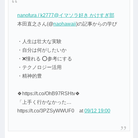
nanofura / k2777@イマソラ好き かけすぎ部
本田直之さん(@
naohawaii
)の記事からの学び
・人生は壮大な実験
・自分は何がしたいか
・❌憧れる ⭕参考にする
・テクノロジー活用
・精神的豊
🍀https://t.co/OhB97RSHtv🍀
「上手く行かなかった…
https://t.co/3PZSyWWUF0
at
09/12 19:00