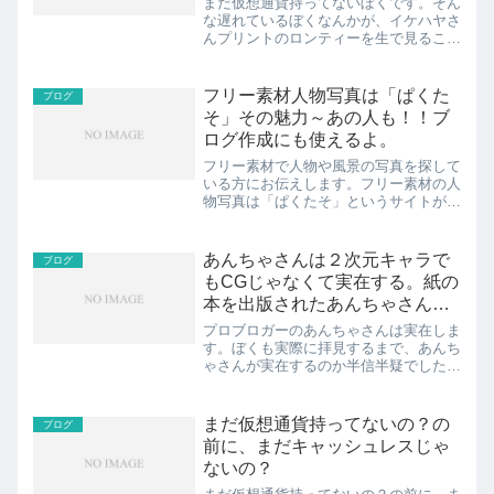
まだ仮想通貨持ってないぼくです。そん
な遅れているぼくなんかが、イケハヤさ
んプリントのロンティーを生で見ること
が出来ました。ネット上では以前より見
ていましたが、写真で見るよりもかなり
シュールでした。その感想と写真を共有
フリー素材人物写真は「ぱくた
ブログ
します。見出し1.まだ仮...
そ」その魅力～あの人も！！ブ
ログ作成にも使えるよ。
フリー素材で人物や風景の写真を探して
いる方にお伝えします。フリー素材の人
物写真は「ぱくたそ」というサイトがお
すすめです。「ぱくたそ」の魅力を3つ
に絞りお伝えします。共有しますね。見
出し1.フリー素材人物ぱくたそ魅力①会
あんちゃさんは２次元キャラで
ブログ
員登録、費用なし2.フ...
もCGじゃなくて実在する。紙の
本を出版されたあんちゃさんが
オフ会参加
プロブロガーのあんちゃさんは実在しま
す。ぼくも実際に拝見するまで、あんち
ゃさんが実在するのか半信半疑でした
が、確かにこの目で見ました。アソビく
るう人生をきみに。 好きなことを仕事
にして、遊ぶように生きる人生戦略 と
まだ仮想通貨持ってないの？の
ブログ
いう紙の本を出されたプロブ...
前に、まだキャッシュレスじゃ
ないの？