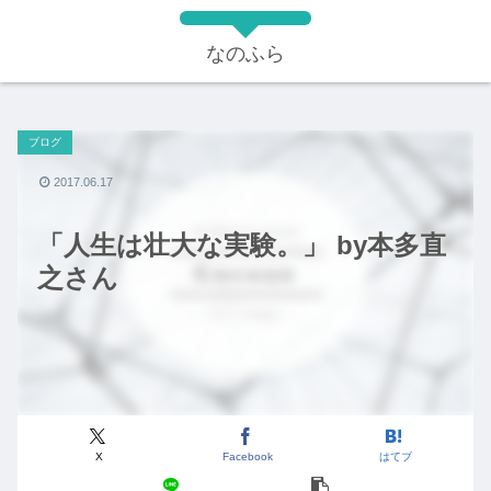
なのふら
ブログ
2017.06.17
「人生は壮大な実験。」 by本多直
之さん
X
Facebook
はてブ