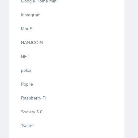
Google Home mini
Instagram
MaaS
NANJCOIN
NFT
polca
Poplle
Raspberry Pi
Society 5.0
Twitter