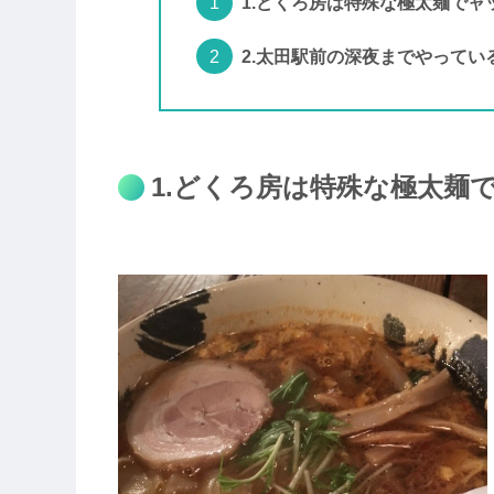
1.どくろ房は特殊な極太麺でャ
2.太田駅前の深夜までやってい
1.どくろ房は特殊な極太麺