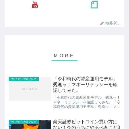
散歩師。
「令和時代の資産運用モデル」
VTIだけで投資ブログ
秀逸ッ！マネーリテラシーを確
認してみた。
「令和時代の資産運用モデル」秀逸ッ！
マネーリテラシーを確認してみた。「令
和時代の資産運用モデル」秀逸ッ！マネ
ーリテラシーを確認してみましたよ。見
出し1.「令和時代の資産運用モデル」と
は？2.ぼくはお金を使う力が最強でした
楽天証券ビットコイン買い方は
VTIだけで投資ブログ
よ。3.ぼくが既にや...
ない！今のうちにやるべきこと3