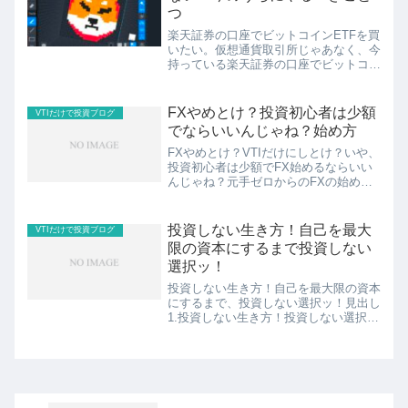
つ
楽天証券の口座でビットコインETFを買
いたい。仮想通貨取引所じゃあなく、今
持っている楽天証券の口座でビットコイ
ンの買い方が知りたい。仮想通貨取引所
はまだ持っていないけど、ビットコイン
ETFなら興味がある。こんなご要望にお
FXやめとけ？投資初心者は少額
VTIだけで投資ブログ
答えします。結論、残...
でならいいんじゃね？始め方
FXやめとけ？VTIだけにしとけ？いや、
投資初心者は少額でFX始めるならいい
んじゃね？元手ゼロからのFXの始め方
をお伝えします。見出し1.FXとは外国
為替証拠金取引です！簡単に言うと
2.FXやめとけ？VTIだけにしとけ？投資
投資しない生き方！自己を最大
VTIだけで投資ブログ
初心者は少額でな...
限の資本にするまで投資しない
選択ッ！
投資しない生き方！自己を最大限の資本
にするまで、投資しない選択ッ！見出し
1.投資しない生き方！投資しない選択
ッ！2.投資しない生き方を選ぶ理由①自
己を最大限の資本にするのが先決だから
3.投資しない生き方を選ぶ理由②じぶん
への投資の方が大切だ...