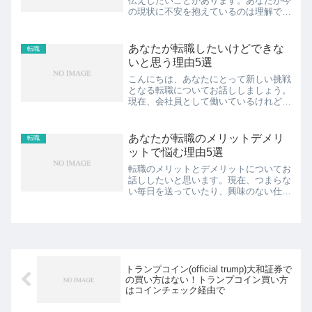
伝えしたいことがあります。あなたが今
の現状に不安を抱えているのは理解でき
ます。毎日がつまらなくて、興味のない
仕事をしていることに疑問を感じること
もあるでしょう。しかし、仕事に向いて
あなたが転職したいけどできな
転職
いない性格だからといって...
いと思う理由5選
こんにちは、あなたにとって新しい挑戦
となる転職についてお話ししましょう。
現在、会社員として働いているけれど
も、不満が募り、転職したいと考えてい
るのはとても自然なことです。この記事
では、転職したいけれどできないと思っ
あなたが転職のメリットデメリ
転職
ている理由や、転職活動を始...
ットで悩む理由5選
転職のメリットとデメリットについてお
話ししたいと思います。現在、つまらな
い毎日を送っていたり、興味のない仕事
に従事していたりすることで、心が落ち
込んでしまうこともあるでしょう。しか
し、心配しないでください。転職は新し
い可能性に満ちた一つの手...
トランプコイン(official trump)大和証券で
の買い方はない！トランプコイン買い方
はコインチェック経由で