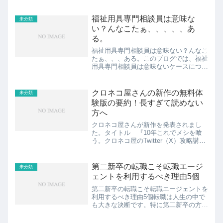
甫園2.溝の口餃子の店 南甫園はまさし
く町中華スポンサーリンク // 1.溝の口
町中華ラーメン！餃子の店 南甫園🍀ラ
福祉用具専門相談員は意味な
未分類
ーメンも食べた...
い？んなこたぁ、、、、、あ
る。
福祉用具専門相談員は意味ない？んなこ
たぁ、、、ある。このブログでは、福祉
用具専門相談員は意味ないケースについ
てお伝えします。また、それでも福祉用
具専門相談員の需要はあるという事実も
併せてお伝えしますね。見出し1.福祉用
クロネコ屋さんの新作の無料体
未分類
具専門相談員は意味ない...
験版の要約！長すぎて読めない
方へ
クロネコ屋さんが新作を発表されまし
た。タイトル 『10年これでメシを喰
う。クロネコ屋のTwitter（X）攻略講
座』発売日 9月1日(金)定価 定
価17,800円 ※発売から3日
のみセール価格12,800円での販売予
第二新卒の転職こそ転職エージ
未分類
定 ...
ェントを利用するべき理由5個
第二新卒の転職こそ転職エージェントを
利用するべき理由5個転職は人生の中で
も大きな決断です。特に第二新卒の方々
にとっては、転職の経験がないために不
安を感じることも多いでしょう。現在の