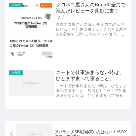
仕事を続けていくべきなのか、新たなチ
クロネコ屋さんのBrainを全力で
未分類
ャレンジをするべきなのか...
読んだレビューを此処に書く
ッ！！
クロネコ屋さんのBrainを全力で読んだ
レビューを此処に書くッ！クロネコ屋さ
んのBrain「10年これでメシを喰う。ク
ロネコ屋のTwitter（X）攻略講座」を真
剣に読ませて頂きましたので、レビュー
をさせて頂きますね。見出し1.クロネコ
屋さ...
ニートで仕事決まらない時は、
未分類
ひとまず食べて寝ること。
ニートで仕事決まらない時は、ひとまず
食べて寝ること。見出し1.ニートで仕事
決まらない時は、ひとまず食べて寝るこ
と。2.ニートで仕事決まらない時でも、
人としてはベストな状態に3.ニートで仕
事決まらない場面も人生の1つの側面ス
ポンサーリンク /...
アバランチSBI証券買い方はない！AVAX