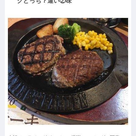
グどっち？違い②味