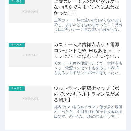
上等カレー！味の違いが分から
食べ歩き
のゴーゴーカレー...
ないぼくでもまずいとは思わな
かった！！
上等カレー！味の違いが分からないぼく
でも、まずいとは思わなかった！！見出
し1.上等カレー！味の違いが分からない
ぼくでもまずいとは思わなかった！！2.
ラーメン好きがグルテンフリーの一環で
上等カレー食べたけど違いが分からな
ガスト一人席吉祥寺店ッ！電源
食べ歩き
い。スポンサーリンク ...
コンセントもWi-Fiもあるッ！ド
リンクバーにはもったいないコ
ーヒーもあるッ！
ガスト一人席を体験したくて、吉祥寺店
へッ！電源コンセントもあるッ！Wi-Fi
もあるッ！ドリンクバーにはもったいな
いコーヒーもあるッ！Twitterで気になっ
ていたので、体験してみましたよ。デ
ィ・モールト ベネッ！共有します。見
ウルトラマン商店街マップ【都
食べ歩き
出し1.ガスト...
内でいつもウルトラマン像が居
る場所】
都内でいつもウルトラマン像が居る場所
といったら、小田急線祖師ヶ谷大蔵駅周
辺です。のべ4人、3名のウルトラマン
に会うことが出来ます。ウルトラマン商
店街マップとして、ウルトラマンが居る
場所をマップで解説します。見出し1.都