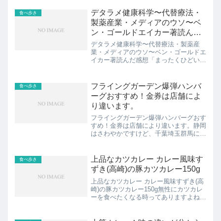
デタラメ健康科学〜代替療法・
食べ歩き
製薬産業・メディアのウソ〜ベ
ン・ゴールドエイカー著読んだ
感想
デタラメ健康科学〜代替療法・製薬産
業・メディアのウソ〜ベン・ゴールドエ
イカー著読んだ感想「まったくひどい世
の中になったものだ。」この1文からこ
の本は始まります。それに続くのは、健
康に関するでたらめな風景。実験をする
フライングガーデン爆弾ハンバ
食べ歩き
ことの大切さ。一時情報こそ...
ーグおすすめ！金券は店舗によ
り違います。
フライングガーデン爆弾ハンバーグおす
すめ！金券は店舗により違います。静岡
はさわやかですけど、千葉埼玉群馬には
爆弾ハンバーグがあるッ！関東にも美味
しいハンバーグ屋さんはあるんですよ
ー！更に、全額、もしくは半額の金券
上品なカツカレー カレー風味す
食べ歩き
は、時期と店舗により異なりま...
ずき(高崎)の豚カツカレー150g
上品なカツカレー カレー風味すずき(高
崎)の豚カツカレー150g無性にカツカレ
ーを食べたくなる時ってありますよね。
カツカレーっていうと、あのゴーゴーカ
レーのようなガッツリ、コッテリ、大満
足!!っていう路線もありましぼくは、あ