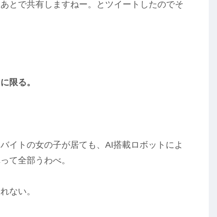
をあとで共有しますねー。とツイートしたのでそ
とに限る。
バイトの女の子が居ても、AI搭載ロボットによ
れって全部うわべ。
まれない。