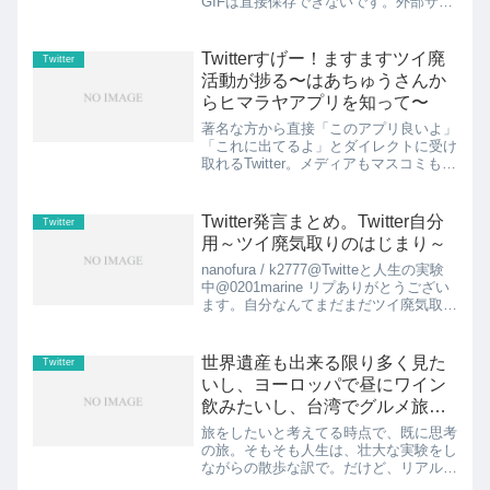
GIFは直接保存できないです。外部サイ
トで２段階踏むと保存できますよー。見
出し1.TwitterでGIF保存できないので外
部サイトで保存する方法2....
Twitterすげー！ますますツイ廃
Twitter
活動が捗る〜はあちゅうさんか
らヒマラヤアプリを知って〜
著名な方から直接「このアプリ良いよ」
「これに出てるよ」とダイレクトに受け
取れるTwitter。メディアもマスコミも出
版社も介さずに。やっぱTwitterすげー
な。技術か発展している現代に生きてい
ることが出来てラッキー！そして感謝。
Twitter発言まとめ。Twitter自分
Twitter
🍀著名な方...
用～ツイ廃気取りのはじまり～
nanofura / k2777@Twitteと人生の実験
中@0201marine リプありがとうござい
ます。自分なんてまだまだツイ廃気取り
です。明日またTwitterします。おやすみ
なさい。 at 09/19 09:46nanofura ...
世界遺産も出来る限り多く見た
Twitter
いし、ヨーロッパで昼にワイン
飲みたいし、台湾でグルメ旅し
たい！！
旅をしたいと考えてる時点で、既に思考
の旅。そもそも人生は、壮大な実験をし
ながらの散歩な訳で。だけど、リアルで
違う世界を体験してみたい！！世界遺産