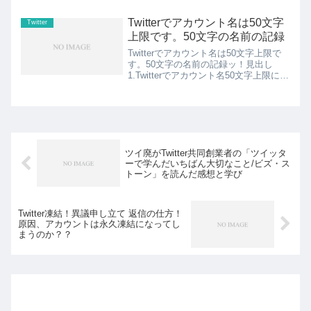
も出来る限り多く見たいし、ヨーロッパ
で昼にワイン飲みたいし、台湾でグルメ
Twitterでアカウント名は50文字
Twitter
旅したい！！そんなことを...
上限です。50文字の名前の記録
Twitterでアカウント名は50文字上限で
す。50文字の名前の記録ッ！見出し
1.Twitterでアカウント名50文字上限にな
った体験！2.アカウント名は実はピカソ
をじぶんなりに真似してました。スポン
サーリンク (adsbygoogle =...
ツイ廃がTwitter共同創業者の「ツイッタ
ーで学んだいちばん大切なこと/ビズ・ス
トーン」を読んだ感想と学び
Twitter凍結！異議申し立て 返信の仕方！
原因、アカウントは永久凍結になってし
まうのか？？