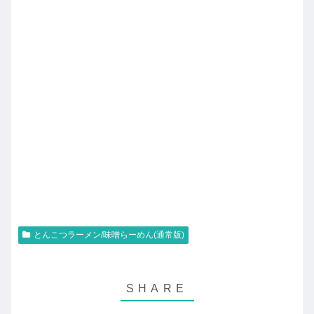
とんこつラーメン/味噌らーめん(通常版)