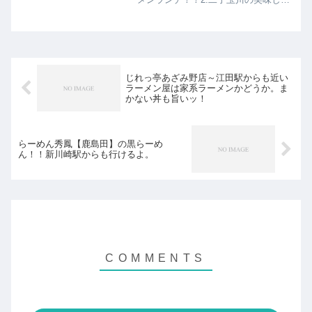
ラーメンまとめスポンサーリンク
(adsbygoogle = window.adsbygoogle ||
[]).push({});...
じれっ亭あざみ野店～江田駅からも近い
ラーメン屋は家系ラーメンかどうか。ま
かない丼も旨いッ！
らーめん秀鳳【鹿島田】の黒らーめ
ん！！新川崎駅からも行けるよ。