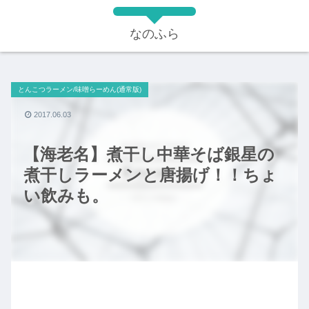
なのふら
とんこつラーメン/味噌らーめん(通常版)
2017.06.03
【海老名】煮干し中華そば銀星の
煮干しラーメンと唐揚げ！！ちょ
い飲みも。