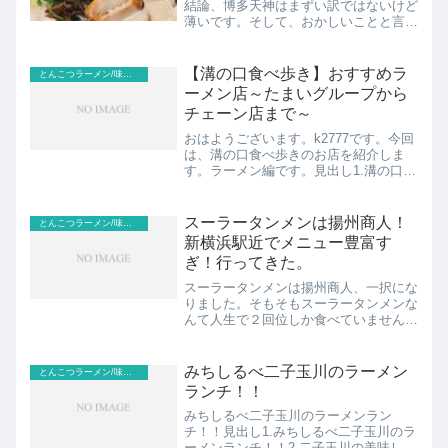
結論、博多天神はまずい訳ではないけど
薄いです。そして、おかしいことと言え
ば、何故かまた食べてしまうこと。そし
て、何度も食べてしまう謎。そんな博多
天神ですが、美味しい食べ方をぼくなり
【溝の口食べ歩き】おすすめラ
とんこつラーメン/味噌らーめん(通常版)
にお伝えします。渋谷の博...
ーメン店～たまいグループから
チェーン店まで～
おはようございます。k2777です。今回
は、溝の口食べ歩きのお店を紹介しま
す。ラーメン編です。見出し1.溝の口食
べ歩きでのラーメンの選択肢2.溝の口食
べ歩き①みぞのくち野郎3.溝の口食べ歩
き②和蔵4.溝の口食べ歩き③つけめん哲
スーラータンメンは揚州商人！
とんこつラーメン/味噌らーめん(通常版)
5.溝の口食べ...
新横浜駅近でメニュー豊富す
ぎ！行ってきた。
スーラータンメンは揚州商人、一択にな
りました。そもそもスーラータンメンな
んて人生で２回位しか食べていません
が。めちゃくちゃ旨かったです！！新横
浜駅近で、メニューも豊富すぎです。こ
れは常連になりたいお店ですね。（近所
みちしるべ二子玉川のラーメン
とんこつラーメン/味噌らーめん(通常版)
にあれば）見出し1.揚州商...
ランチ！！
みちしるべ二子玉川のラーメンラン
チ！！見出し1.みちしるべ二子玉川のラ
ーメンランチ！！2.二子玉川の美味しい