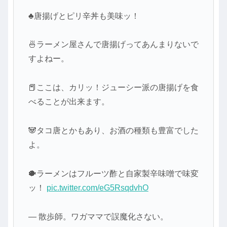
♣唐揚げとピリ辛丼も美味ッ！
🍜ラーメン屋さんで唐揚げってあんまりないで
すよねー。
📕ここは、カリッ！ジューシー派の唐揚げを食
べることが出来ます。
🐼タコ唐とかもあり、お酒の種類も豊富でした
よ。
🐡ラーメンはフルーツ酢と自家製辛味噌で味変
ッ！
pic.twitter.com/eG5RsqdvhO
— 散歩師。ワガママで誤魔化さない。