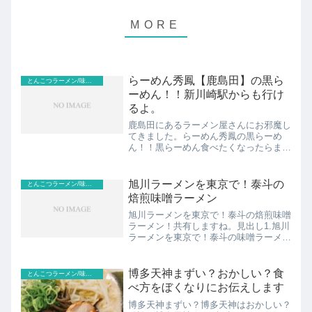
らーめん秀鳳【鹿島田】の黒ら
とんこつラーメン/味噌らーめん(通常版)
ーめん！！新川崎駅からも行け
るよ。
鹿島田にあるラーメン屋さんにお邪魔し
てきました。らーめん秀鳳の黒らーめ
ん！！黒らーめん食べたくなったらまた
行きます。新川崎駅からも行けるよ。見
出し1.らーめん秀鳳の黒らーめん！！2.
鹿島田駅、新川崎駅から行けるカフェ風
旭川ラーメンを東京で！泰斗の
とんこつラーメン/味噌らーめん(通常版)
のラーメン屋スポンサー...
焙煎味噌ラーメン
旭川ラーメンを東京で！泰斗の焙煎味噌
ラーメン！共有しますね。見出し1.旭川
ラーメンを東京で！泰斗の味噌ラーメン
2.旭川ラーメンとは北海道の御当地らー
めんですスポンサーリンク
(adsbygoogle = window.adsbygoogle...
博多天神まずい？おかしい？食
とんこつラーメン/味噌らーめん(通常版)
べ方をぼくなりにお伝えします
博多天神まずい？博多天神はおかしい？