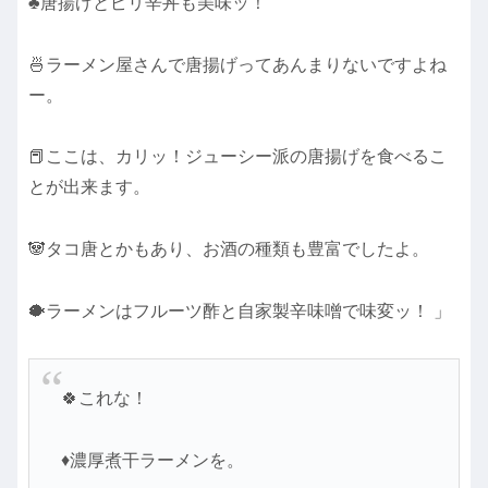
♣唐揚げとピリ辛丼も美味ッ！
🍜ラーメン屋さんで唐揚げってあんまりないですよね
ー。
📕ここは、カリッ！ジューシー派の唐揚げを食べるこ
とが出来ます。
🐼タコ唐とかもあり、お酒の種類も豊富でしたよ。
🐡ラーメンはフルーツ酢と自家製辛味噌で味変ッ！ 」
🍀これな！
♦濃厚煮干ラーメンを。