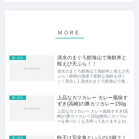
清水のまぐろ館海山で海鮮丼と
食べ歩き
桜えび天ぷら！！
清水のまぐろ館海山で海鮮丼と桜えび天
ぷら！静岡の漁港で新鮮な海鮮を頂く
ッ！見出し1.清水のまぐろ館海山で海鮮
丼と桜えび天ぷら！！2.静岡は美味しい
グルメが多いッ！！スポンサーリンク
(adsbygoogle = window.adsbygo...
上品なカツカレー カレー風味す
食べ歩き
ずき(高崎)の豚カツカレー150g
上品なカツカレー カレー風味すずき(高
崎)の豚カツカレー150g無性にカツカレ
ーを食べたくなる時ってありますよね。
カツカレーっていうと、あのゴーゴーカ
レーのようなガッツリ、コッテリ、大満
足!!っていう路線もありましぼくは、あ
餃子は完全食というのは嘘？！
食べ歩き