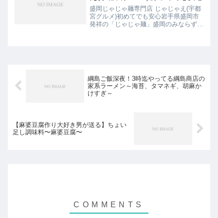
盛岡じゃじゃ麺専門店 じゃじゃえ(宇都
宮グルメ)初めてでも安心岩手県盛岡市
発祥の「じゃじゃ麺」盛岡のみならず東
京の三軒茶屋のじゃじゃおいけん横浜の
まるじゃ等、関東でも食べられるお店が
増えて来ました。スポンサーリンク
(adsbygoogle...
綱島ご飯深夜！3時迄やってる綱島商店の
家系ラーメン～海苔、タマネギ、胡麻か
けすぎ～
【麻婆豆腐作り大好き男が送る】ちょい
足し調味料〜麻婆豆腐〜