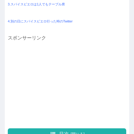
3.スパイスピエロは1人でもテーブル席
4.別の日にスパイスピエロ行った時のTwitter
スポンサーリンク
目次