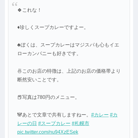
🍀これな！
♦珍しくスープカレーですよー。
♣ぼくは、スープカレーはマジスパも心もイエ
ローカンパニーも好きです。
🍜このお店の特徴は、上記のお店の価格帯より
断然安いことです。
📕写真は780円のメニュー。
🐼あとで文章で共有しますねー。
#カレー
#カ
レーの日
#スープカレー
#札幌市
pic.twitter.com/nu94XzESek