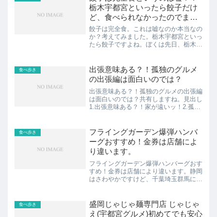
のゴーゴーカレー...
栃木宇都宮といったら餃子だけ
ど、食べられなかったのでまと
める！！
餃子は完全食。これは嘘なのか本当なの
か？考えてみました。栃木宇都宮といっ
たら餃子ですよね。ぼくは先日、栃木県
に行ったのに、餃子食べられなくて餃子
への執着がすごいですよッ！見出し1.餃
子は完全食というのは嘘か本当か(栄養
出張意味ある？！孤独のグルメ
食べ歩き
素と宇都宮の人から)2...
の出張編は面白いのでは？
出張意味ある？！孤独のグルメの出張編
は面白いのでは？共有しますね。見出し
1.出張意味ある？！家が遠いッ！2.孤独
のグルメで出張編やってほしい！！スポ
ンサーリンク (adsbygoogle =
window.adsbygoogle || []...
フライングガーデン爆弾ハンバ
食べ歩き
ーグおすすめ！金券は店舗によ
り違います。
フライングガーデン爆弾ハンバーグおす
すめ！金券は店舗により違います。静岡
はさわやかですけど、千葉埼玉群馬には
爆弾ハンバーグがあるッ！関東にも美味
しいハンバーグ屋さんはあるんですよ
ー！更に、全額、もしくは半額の金券
盛岡じゃじゃ麺専門店 じゃじゃ
食べ歩き
は、時期と店舗により異なりま...
え(宇都宮グルメ)初めてでも安心