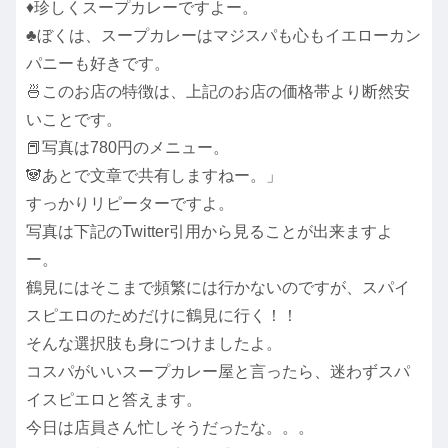
♦珍しくスープカレーですよー。
♣ぼくは、スープカレーはマジスパも心もイエローカン
パニーも好きです。
🍜このお店の特徴は、上記のお店の価格帯より断然安
いことです。
📕写真は780円のメニュー。
🐼あとで文章で共有しますねー。」
すっかりリピーターですよ。
写真は下記のTwitter引用から見ることが出来ますよ
ー。
鶴見にはそこまで頻繁には行かないのですが、スパイ
スピエロのためだけに鶴見に行く！！
そんな選択肢も身につけましたよ。
コスパがいいスープカレー屋と言ったら、迷わずスパ
イスピエロと答えます。
今日は店員さん忙しそうだったな。。。