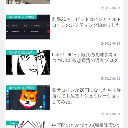
2017.06.23
暗号資産(仮想通貨)
利率20％！ビットコインとアルト
コインのレンディング始めました
2017.06.23
暗号資産(仮想通貨)
hide「DICE」歌詞の意味を考え
つつDICE仮想通貨の運営ブログ
2017.06.23
暗号資産(仮想通貨)
柴犬コインが20円になったら？暴
落しても放置！シュミレーション
してみた。
2017.06.23
音楽
中野区のたかぴさん(和泉隆宏)バ