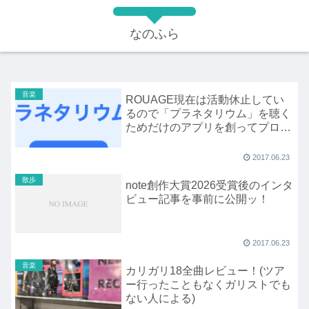
なのふら
音楽
ROUAGE現在は活動休止してい
るので「プラネタリウム」を聴く
ためだけのアプリを創ってプロト
タイプを公開ッ！
2017.06.23
散歩
note創作大賞2026受賞後のインタ
ビュー記事を事前に公開ッ！
2017.06.23
音楽
カリガリ18全曲レビュー！(ツア
ー行ったこともなくガリストでも
ない人による)