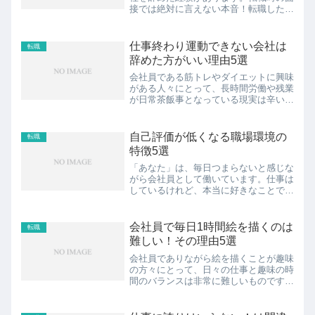
接では絶対に言えない本音！転職したい
と思った理由を残しておきます。転職し
たい理由を本音ベースで考えてみると、
ぼくは転職して本当に良かったと思って
仕事終わり運動できない会社は
転職
います。転職で解決するッ...
辞めた方がいい理由5選
会社員である筋トレやダイエットに興味
がある人々にとって、長時間労働や残業
が日常茶飯事となっている現実は辛いも
のです。仕事終わりに運動する時間やエ
ネルギーを確保することは容易ではあり
ません。しかし、あなたが抱える悩みに
自己評価が低くなる職場環境の
転職
前向きな解決策が存在する...
特徴5選
「あなた」は、毎日つまらないと感じな
がら会社員として働いています。仕事は
しているけれど、本当に好きなことでは
ないと感じることが多いのではないでし
ょうか。転職という一つの選択肢が頭を
よぎることもあるかもしれません。転職
会社員で毎日1時間絵を描くのは
転職
をすることで、ネガティブ...
難しい！その理由5選
会社員でありながら絵を描くことが趣味
の方々にとって、日々の仕事と趣味の時
間のバランスは非常に難しいものです。
毎日忙しく働く中で、1時間もの時間を
絵を描くことに費やすのは容易ではあり
ません。しかし、趣味の時間を大切に