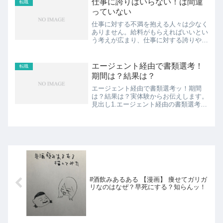
仕事に誇りはいらない！は間違
転職
し、充実させることは心の健...
っていない
仕事に対する不満を抱える人々は少なく
ありません。給料がもらえればいいとい
う考えが広まり、仕事に対する誇りやや
りがいを感じることが難しくなってきて
います。しかし、このような思考は間違
っているわけではありません。本記事で
エージェント経由で書類選考！
転職
は、仕事に誇りを持つこと...
期間は？結果は？
エージェント経由で書類選考ッ！期間
は？結果は？実体験からお伝えします。
見出し1.エージェント経由の書類選考！
期間は？2.エージェント経由の書類選
考！結果は？メリットは？3.転職には転
職エージェントがいいのか、転職エージ
ェント以外がいいのか？...
#酒飲みあるある 【漫画】 痩せてガリガ
リなのはなぜ？早死にする？知らんッ！