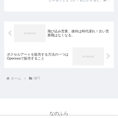
いアプローチが必要かもしれません。こ
の記事では、美術が好きな方で、現状に
満足していない方々に向けて、新たな視
点を提案いたします。見出...
飛び込み営業、接待は時代遅れ！古い営
業職はなくなる。
ボクセルアートを販売する方法の一つは
Openseaで販売すること
ホーム
NFT
なのふら