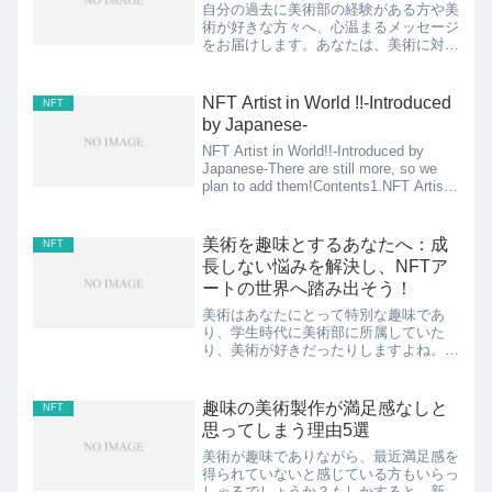
自分の過去に美術部の経験がある方や美
術が好きな方々へ、心温まるメッセージ
をお届けします。あなたは、美術に対し
て技術がないと感じているかもしれませ
ん。しかし、そんな思い込みはもう捨て
てください。この記事では、美術の楽し
NFT Artist in World !!-Introduced
NFT
み方やNFTアートに触れ...
by Japanese-
NFT Artist in World!!-Introduced by
Japanese-There are still more, so we
plan to add them!Contents1.NFT Artist
in World ...
美術を趣味とするあなたへ：成
NFT
長しない悩みを解決し、NFTア
ートの世界へ踏み出そう！
美術はあなたにとって特別な趣味であ
り、学生時代に美術部に所属していた
り、美術が好きだったりしますよね。し
かし、最近では美術のスキルや表現力が
成長しないと感じていることでしょう。
仕事や日常の忙しさに追われる中で、美
趣味の美術製作が満足感なしと
NFT
術への情熱を持ち続けるのは難...
思ってしまう理由5選
美術が趣味でありながら、最近満足感を
得られていないと感じている方もいらっ
しゃるでしょうか？もしかすると、新し