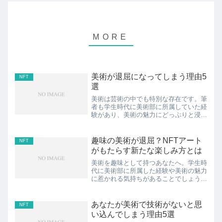
美術が退屈になってしまう理由5
NFT
選
美術は芸術の中でも特別な存在です。筆
者も学生時代に美術部に所属していた経
験があり、美術の魅力にどっぷりと浸か
った日々を懐かしく思い出します。しか
し、現実の社会では仕事や忙しい日常に
追われる中で、美術を楽しむ時間が減っ
趣味の美術が退屈？NFTアート
NFT
てしまい、退屈を感じてし...
がもたらす新たな楽しみ方とは
美術を趣味として持つあなたへ。学生時
代に美術部に所属した経験や美術の魅力
に惹かれる気持ちがあることでしょう。
しかし、時折美術の世界に飽きや退屈を
感じることがあるのも事実です。本記事
では、美術の退屈を感じる理由と、その
あなたが美術で技術がないと思
NFT
新たな楽しみ方として注目...
い込んでしまう理由5選