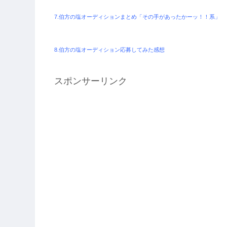
7.伯方の塩オーディションまとめ「その手があったかーッ！！系」
8.伯方の塩オーディション応募してみた感想
スポンサーリンク