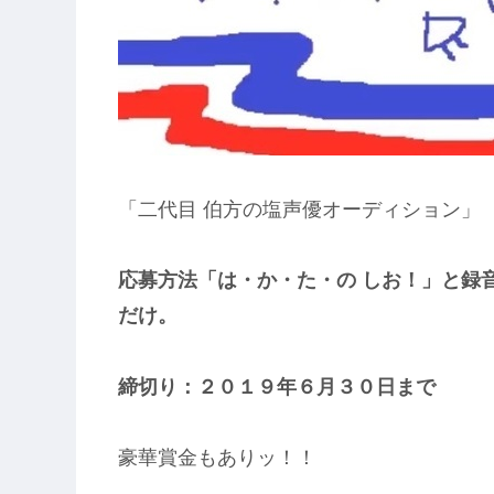
「二代目 伯方の塩声優オーディション」
応募方法「は・か・た・の しお！」と録音し
だけ。
締切り：２０１９年６月３０日まで
豪華賞金もありッ！！