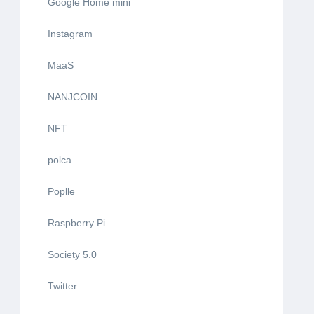
Google Home mini
Instagram
MaaS
NANJCOIN
NFT
polca
Poplle
Raspberry Pi
Society 5.0
Twitter