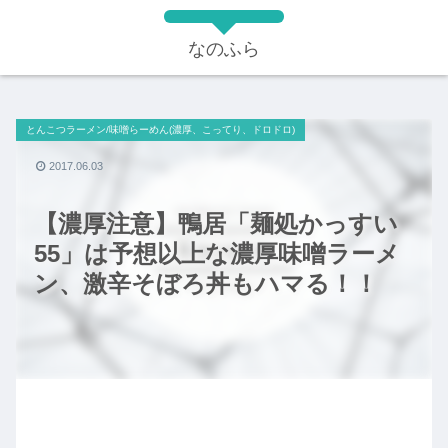
なのふら
とんこつラーメン/味噌らーめん(濃厚、こってり、ドロドロ)
2017.06.03
【濃厚注意】鴨居「麺処かっすい
55」は予想以上な濃厚味噌ラーメ
ン、激辛そぼろ丼もハマる！！