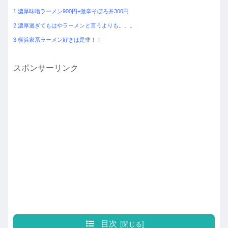
1.濃厚味噌ラーメン900円+激辛そぼろ丼300円
2.濃厚過ぎてもはやラーメンと言うよりも。。。
3.横浜家系ラーメン好きは是非！！
スポンサーリンク
目次