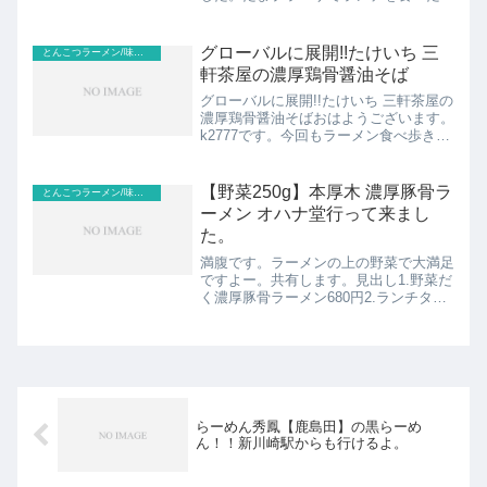
と思い、ラーメン 一風堂 たまプラーザ
テラス店に行って来ました。スポンサー
リンク (adsbygoogle = window.a...
グローバルに展開!!たけいち 三
とんこつラーメン/味噌らーめん(濃厚、こってり、ドロドロ)
軒茶屋の濃厚鶏骨醤油そば
グローバルに展開!!たけいち 三軒茶屋の
濃厚鶏骨醤油そばおはようございます。
k2777です。今回もラーメン食べ歩きを
通しておすすめラーメン情報をお伝えし
てきます。今回は三軒茶屋にある「濃厚
鶏そば たけいち」にお邪魔してきまし
【野菜250g】本厚木 濃厚豚骨ラ
とんこつラーメン/味噌らーめん(濃厚、こってり、ドロドロ)
た。この「濃厚鶏...
ーメン オハナ堂行って来まし
た。
満腹です。ラーメンの上の野菜で大満足
ですよー。共有します。見出し1.野菜だ
く濃厚豚骨ラーメン680円2.ランチタイ
ムサービス 小ライススポンサーリンク
(adsbygoogle = window.adsbygoogle ||
[]).pus...
らーめん秀鳳【鹿島田】の黒らーめ
ん！！新川崎駅からも行けるよ。