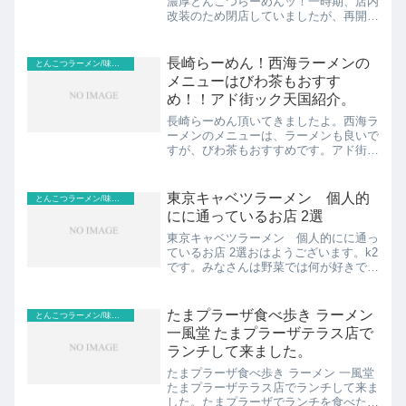
濃厚とんこつらーめんッ！一時期、店内
改装のため閉店していましたが、再開し
てます。2021年12月～は通常営業で
す。見出し0.閉店していた二子玉川こく
まろ、再開したので行ってみた1.二子玉
長崎らーめん！西海ラーメンの
とんこつラーメン/味噌らーめん(濃厚、こってり、ドロドロ)
川豚骨ラーメンは...
メニューはびわ茶もおすす
め！！アド街ック天国紹介。
長崎らーめん頂いてきましたよ。西海ラ
ーメンのメニューは、ラーメンも良いで
すが、びわ茶もおすすめです。アド街ッ
ク天国でも特集されたみたいですよー。
見出し1.西海らーめんは多摩センター、
府中、八王子、高尾、若葉台！長崎ラー
東京キャベツラーメン 個人的
とんこつラーメン/味噌らーめん(濃厚、こってり、ドロドロ)
メンを食べられる！2....
にに通っているお店 2選
東京キャベツラーメン 個人的にに通っ
ているお店 2選おはようございます。k2
です。みなさんは野菜では何が好きです
か？var nend_params =
{"media":46556,"site":253327,"spot":732
472,"...
たまプラーザ食べ歩き ラーメン
とんこつラーメン/味噌らーめん(濃厚、こってり、ドロドロ)
一風堂 たまプラーザテラス店で
ランチして来ました。
たまプラーザ食べ歩き ラーメン 一風堂
たまプラーザテラス店でランチして来ま
した。たまプラーザでランチを食べたい