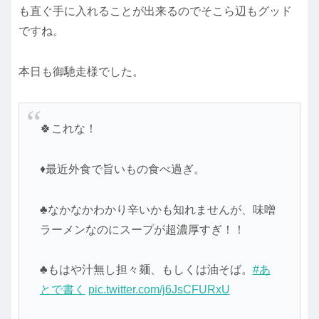
も直ぐ手に入れることが出来るのでそこら辺もグッド
ですね。
本日も御馳走様でした。
🍀これな！
♦最近外食で旨いもの食べ過ぎ。
♣なかなかわかり辛いかも知れませんが、味噌
ラーメンなのにスープが超濃厚すぎ！！
♣もはや汁無し担々麺、もしくは油そば。
#あ
とで書く
pic.twitter.com/j6JsCFURxU