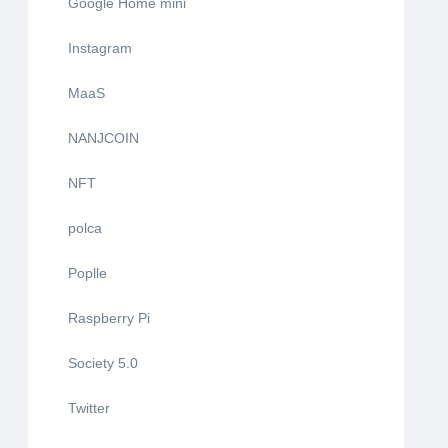
Google Home mini
Instagram
MaaS
NANJCOIN
NFT
polca
Poplle
Raspberry Pi
Society 5.0
Twitter