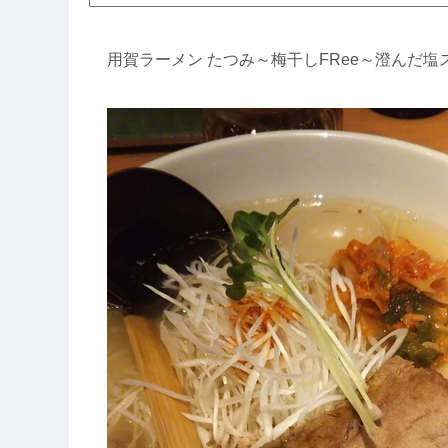
用賀ラーメン たつみ～梅干しFRee～澄んだ塩ス