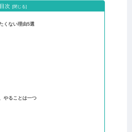
目次
したくない理由5選
い、やることは一つ