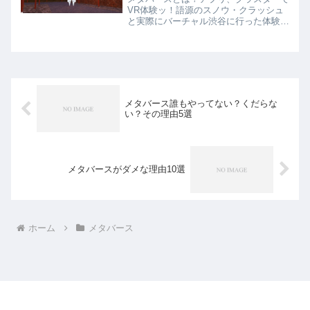
VR体験ッ！語源のスノウ・クラッシュ
と実際にバーチャル渋谷に行った体験も
共有しますー。見出し1.メタバースと
は？スノウ・クラッシュ高すぎな件2.
【アプリ】クラスターでVR体験渋谷
ッ！スポンサーリンク //...
メタバース誰もやってない？くだらな
い？その理由5選
メタバースがダメな理由10選
ホーム
メタバース