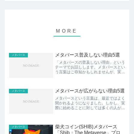
メタバース普及しない理由5選
メタバース
「メタバースの普及しない理由」という
テーマでお話しします。メタバースとい
う言葉はご存知かもしれませんが、実際
に始めることによってどんなメリットが
あるのか、分からないという方も多いの
ではないでしょうか？また、忙しい日々
メタバースが広がらない理由5選
の中でメタバースに興味を...
メタバース
メタバースという言葉は、最近ではよく
聞かれるようになりました。しかし、実
際に始めることに対しては多くの人が踏
み出せない状況にあります。本記事で
は、「メタバースが広がらない」という
問題を解決するために、メタバースの概
柴犬コイン(SHIB)メタバース
要や始めることのメリットに...
メタバース
「Shib：The Metaverse」ブロ