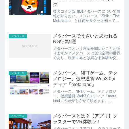
グ
柴犬コイン(SHIB)メタバースについて情
報が知りたい。メタバース「Shib：The
Metaverse」とは何かサクッと知ってお
きたい。柴犬コイン(SHIB)ガチホ勢が書
く、柴犬コイン(SHIB)メタバースのブロ
グが読みたい。こんなご要望...
メタバースでうざいと思われる
メタバース
NG行為5選
メタバースという言葉を聞いたことがあ
りますか？メタバースは仮想空間の世界
であり、現実世界とは異なる体験や交流
を提供してくれる魅力的な場所です。し
かし、メタバースを始めることによって
得られるメリットや実際の体験について
メタバース、NFTゲーム、テク
メタバース
は、まだ多くの人が知らな...
ノロジー、仮想通貨 Web3.0メ
ディア「meta land」
メタバース、NFTゲーム、テクノロジ
ー、仮想通貨 Web3.0メディア「meta
land」の紹介をさせて頂きます。
「meta land」、情報満載です。分かり
やすく解説されているので、初心者の方
にもおすすめですねー。Axie Infini...
メタバースとは？【アプリ】ク
メタバース
ラスターでVR体験ッ！
メタバースとは？アプリ、クラスターで