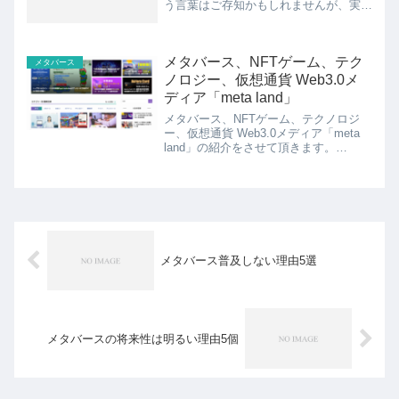
う言葉はご存知かもしれませんが、実際
に始めることによってどんなメリットが
あるのか、分からないという方も多いの
ではないでしょうか？また、忙しい日々
メタバース、NFTゲーム、テク
の中でメタバースに興味を...
メタバース
ノロジー、仮想通貨 Web3.0メ
ディア「meta land」
メタバース、NFTゲーム、テクノロジ
ー、仮想通貨 Web3.0メディア「meta
land」の紹介をさせて頂きます。
「meta land」、情報満載です。分かり
やすく解説されているので、初心者の方
にもおすすめですねー。Axie Infini...
メタバース普及しない理由5選
メタバースの将来性は明るい理由5個