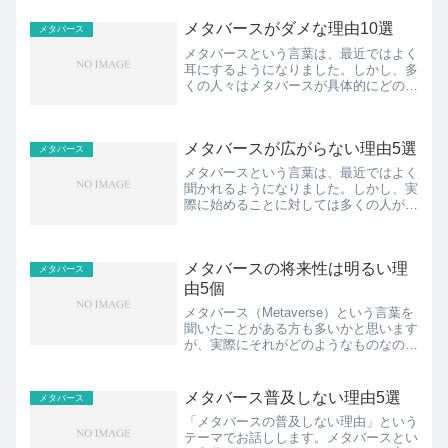
き可能性や魅力が広がっていることに気
付くでしょう。本記事では、メタバース
メタバースがダメな理由10選
メタバース
の概要を解説し、日常の忙...
メタバースという言葉は、最近ではよく
耳にするようになりました。しかし、多
くの人々はメタバースが具体的にどのよ
うなものなのか、そしてなぜ始めるべき
なのかについて理解していないことがあ
ります。あなたも例外ではないと思いま
メタバースが広がらない理由5選
す。本記事では、「メタバ...
メタバース
メタバースという言葉は、最近ではよく
聞かれるようになりました。しかし、実
際に始めることに対しては多くの人が踏
み出せない状況にあります。本記事で
は、「メタバースが広がらない」という
問題を解決するために、メタバースの概
メタバースの将来性は明るい理
要や始めることのメリットに...
メタバース
由5個
メタバース（Metaverse）という言葉を
聞いたことがある方も多いかと思います
が、実際にそれがどのようなものなの
か、そしてメタバースを始めることでど
のようなメリットがあるのかをご存知で
しょうか？本記事では、忙しい日々の中
メタバース普及しない理由5選
メタバース
で時間を作ることが...
「メタバースの普及しない理由」という
テーマでお話しします。メタバースとい