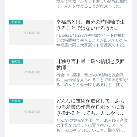
散歩ですねー。今日も新しい情報に触れ
て、未来を考えることが出来ました。最
先端の技術やそれに伴う情報は、日本の
場合やっぱり都心が早い。そして、東京
は最新の情報に触れる場所にすぐに行く
幸福感とは、自分の時間軸で生
独り言
ことができる。だからぼく...
きることではないだろうか。
nanofura / k2777@告知ツイート作成自
分の時間軸で生きることが出来ていたら
幸福度は同じ大富豪でも資産家でも投資
家でも著名人でも芸術家でも作家でも有
名人でも起業家でもフリーでも取締役で
も役員でも正社員でも派遣でもバイトで
【独り言】最上級の信頼と反面
独り言
も無職で...
教師
出会いに感謝。最上級の信頼と反面教
師。両極端を見られることで世界が広が
る。めんどくせー時もあるけど、ぼくの
まわりには誰も悪い人が居ないというと
ころが恵まれてる。感謝。ノイズを出き
るだけ消そう。別次元と捉えてスルーす
どんなに技術が進化して、あら
独り言
ればいい。なりたくない人の...
ゆる産業の作業がロボットに置
き換わるとしても、人にやって
ほしいこと。
どんなに技術が進化して、あらゆる産業
の作業がロボットに置き換わるとして
も、人にやってほしいこと。髪を切って
くれることと、ラーメンを作ってくれる