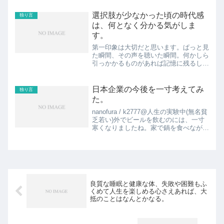
こと。🍀どんなに技術が進化して、あら
ゆる産業の作業がロボットに置き換わる
選択肢が少なかった頃の時代感
独り言
としても、人にやってほしい...
は、何となく分かる気がしま
す。
第一印象は大切だと思います。ぱっと見
た瞬間、その声を聴いた瞬間。何かしら
引っかかるものがあれば記憶に残るし、
なければスルー。現代は選択肢が多く、
出会いも多くあります。選択肢が少なか
った頃の時代感は、何となく分かる気が
日本企業の今後を一寸考えてみ
独り言
します。好きな子が聴いて...
た。
nanofura / k2777@人生の実験中(無名貧
乏若い)外でビールを飲むのには、一寸
寒くなりましたね。家で鍋を食べながら
飲むビールに変更するか。 at 10/05
03:12nanofura / k2777@人生の実験中
(無名貧乏若い...
良質な睡眠と健康な体、失敗や困難もふ
くめて人生を楽しめる心さえあれば、大
抵のことはなんとかなる。